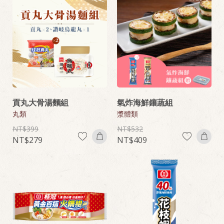
貢丸大骨湯麵組
氣炸海鮮鑲蔬組
丸類
漿體類
399
532
279
409