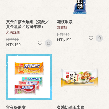
黃金百搭火鍋組（蛋餃／
花枝蝦漿
黃金魚蛋／起司年糕）
漿體類
火鍋餃類
185
166
155
159
宵夜好朋友
炙燒奶油玉米卷