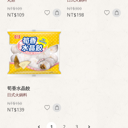
109
300
109
198
筍香水晶餃
日式火鍋料
150
139
1
2
3