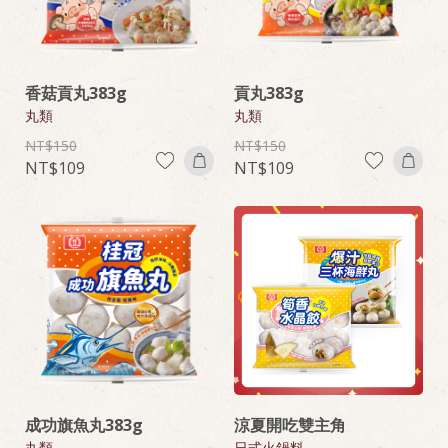
香菇貢丸383g
貢丸383g
丸類
丸類
150
150
109
109
成功旗魚丸383g
涼夏開吃雙主角
丸類
日式火鍋料