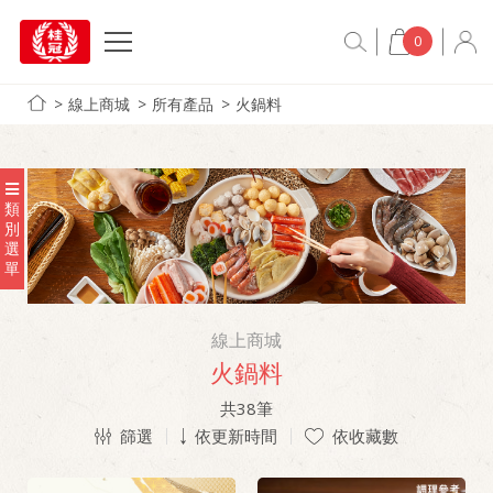
0
線上商城
所有產品
火鍋料
類
別
選
單
線上商城
火鍋料
共
38
筆
篩選
依更新時間
依收藏數