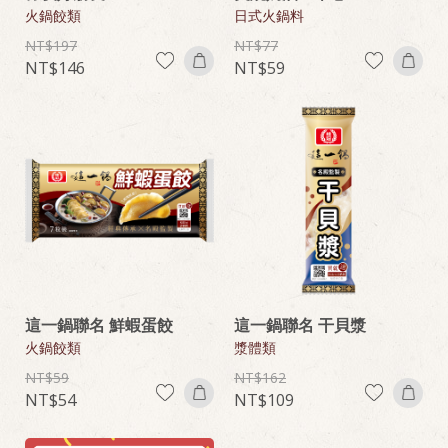
火鍋餃類
日式火鍋料
197
77
146
59
這一鍋聯名 鮮蝦蛋餃
這一鍋聯名 干貝漿
火鍋餃類
漿體類
59
162
54
109