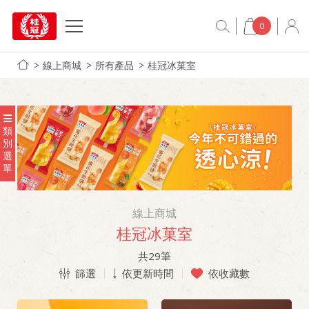
0
線上商城
所有產品
桂冠冰菓室
類
別
選
單
線上商城
桂冠冰菓室
共
29
筆
篩選
依更新時間
依收藏數