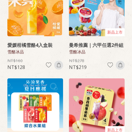
新品上市
愛媛柑橘雪酪4入盒裝
曼希推薦｜六甲任選2件組
雪酪冰品
雪酪冰品
160
278
128
219
新品上市