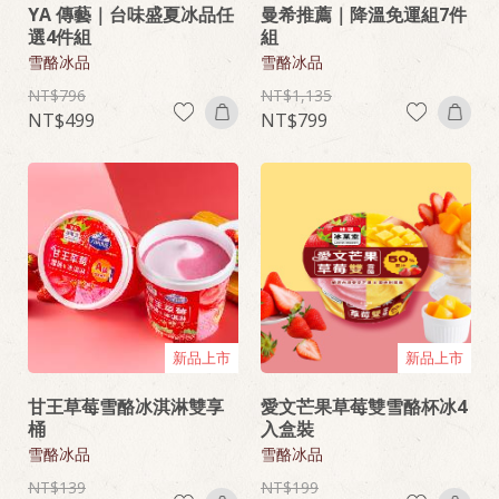
YA 傳藝｜台味盛夏冰品任
曼希推薦｜降溫免運組7件
選4件組
組
雪酪冰品
雪酪冰品
796
1,135
499
799
新品上市
新品上市
甘王草莓雪酪冰淇淋雙享
愛文芒果草莓雙雪酪杯冰4
桶
入盒裝
雪酪冰品
雪酪冰品
139
199