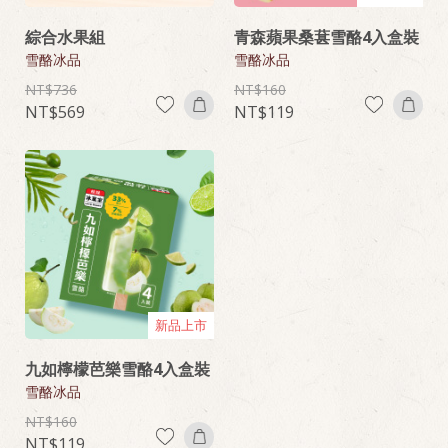
綜合水果組
青森蘋果桑葚雪酪4入盒裝
雪酪冰品
雪酪冰品
736
160
569
119
新品上市
九如檸檬芭樂雪酪4入盒裝
雪酪冰品
160
119