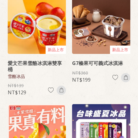
新品上市
新品上市
愛文芒果雪酪冰淇淋雙享
G7榛果可可義式冰淇淋
桶
360
雪酪冰品
199
139
129