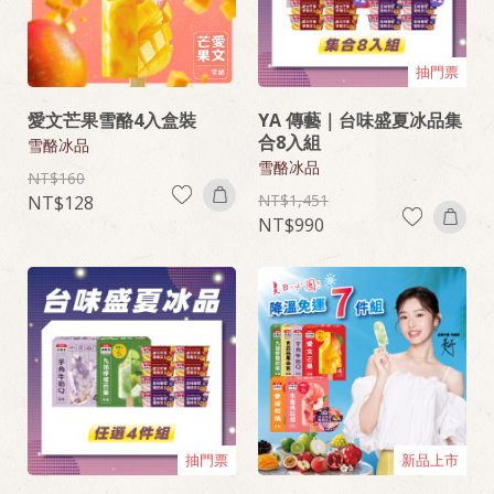
抽門票
愛文芒果雪酪4入盒裝
YA 傳藝｜台味盛夏冰品集
合8入組
雪酪冰品
雪酪冰品
160
1,451
128
990
抽門票
新品上市