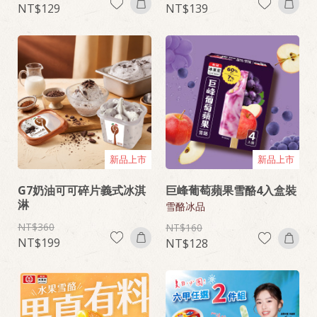
129
139
新品上市
新品上市
G7奶油可可碎片義式冰淇
巨峰葡萄蘋果雪酪4入盒裝
淋
雪酪冰品
360
160
199
128