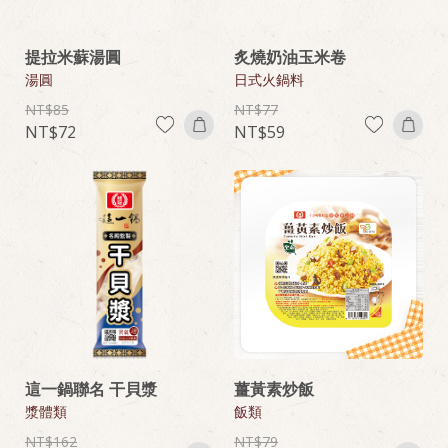
提拉米蘇湯圓
炙燒奶油玉米卷
湯圓
日式火鍋料
85
77
72
59
這一鍋聯名 干貝漿
薑黃素炒飯
漿體類
飯類
162
79