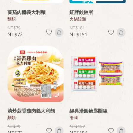
蕃茄肉醬義大利麵
紅牌餃餃者
麵類
火鍋餃類
79
181
72
151
清炒蒜香雞肉義大利麵
經典湯圓鑰匙圈組
麵類
湯圓
79
157
72
154