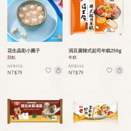
花生晶彩小圓子
涓豆腐韓式起司年糕250g
甜點
年糕
112
112
79
79