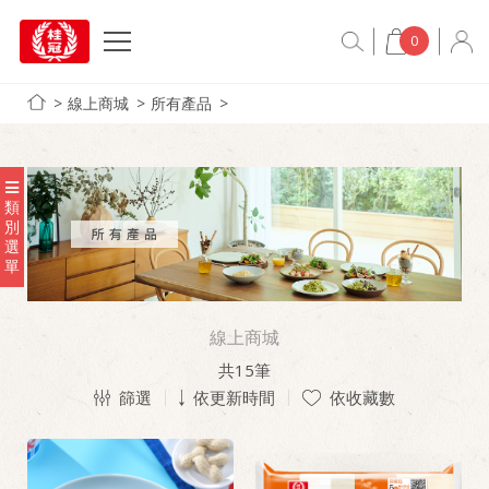
0
線上商城
所有產品
類
別
選
單
線上商城
共
15
筆
篩選
依更新時間
依收藏數