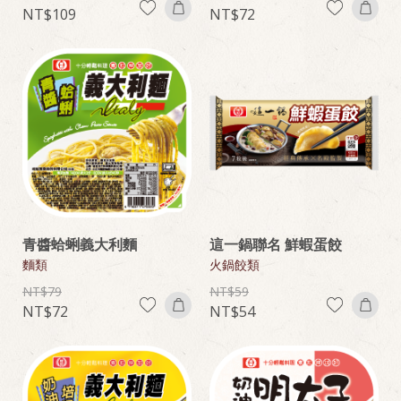
109
72
青醬蛤蜊義大利麵
這一鍋聯名 鮮蝦蛋餃
麵類
火鍋餃類
79
59
72
54