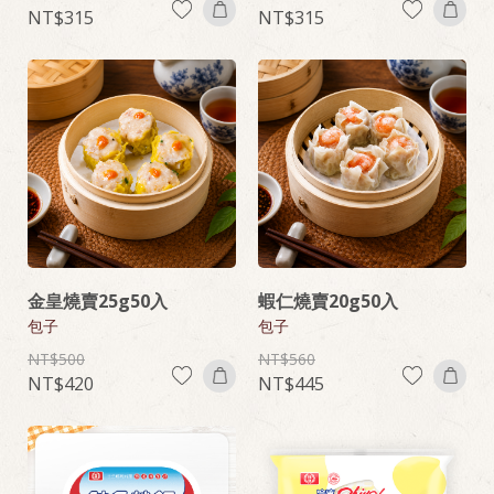
315
315
金皇燒賣25g50入
蝦仁燒賣20g50入
包子
包子
500
560
420
445