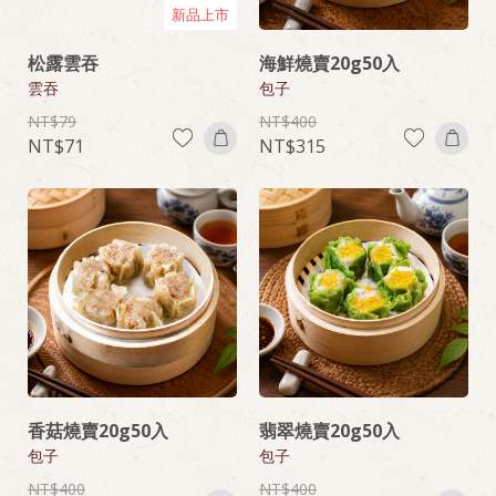
新品上市
松露雲吞
海鮮燒賣20g50入
雲吞
包子
79
400
71
315
香菇燒賣20g50入
翡翠燒賣20g50入
包子
包子
400
400