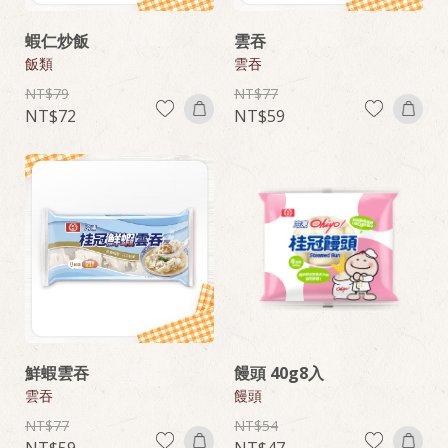
蝦仁炒飯
雲吞
飯類
雲吞
79
77
72
59
鮮蝦雲吞
饅頭 40g8入
雲吞
饅頭
77
54
59
47