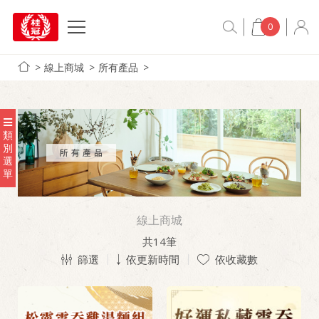
0
線上商城
所有產品
類
別
選
單
線上商城
共
14
筆
篩選
依更新時間
依收藏數