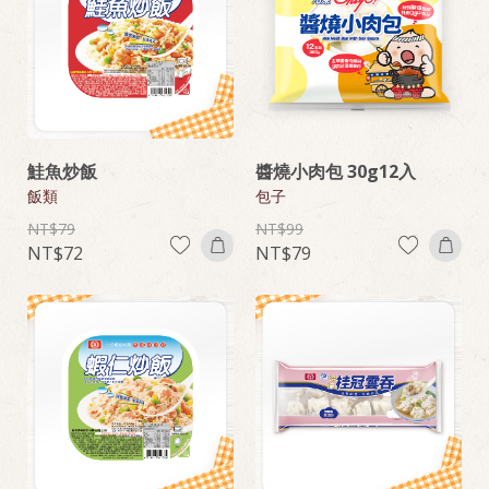
鮭魚炒飯
醬燒小肉包 30g12入
飯類
包子
79
99
72
79