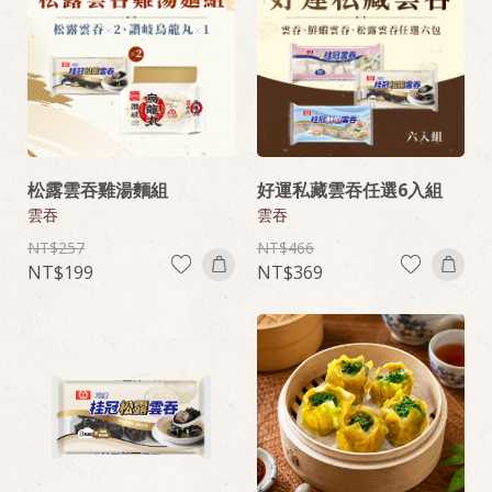
松露雲吞雞湯麵組
好運私藏雲吞任選6入組
雲吞
雲吞
257
466
199
369