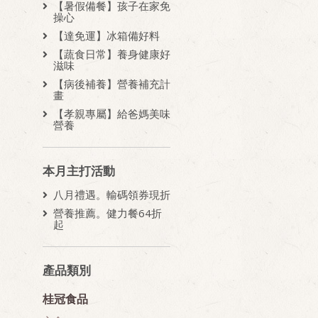
【暑假備餐】孩子在家免
操心
【達免運】冰箱備好料
【蔬食日常】養身健康好
滋味
【病後補養】營養補充計
畫
【孝親專屬】給爸媽美味
營養
本月主打活動
八月禮遇。輸碼領券現折
營養推薦。健力餐64折
起
產品類別
桂冠食品