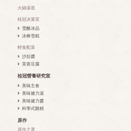
火鍋湯底
桂冠冰菓室
雪酪冰品
冰棒雪糕
輕食配菜
沙拉醬
芙蓉豆腐
桂冠營養研究室
美味主食
美味健力湯
美味健力醬
科學式雞精
原作
原作之選