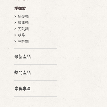
愛麵族
鍋燒麵
烏龍麵
刀削麵
粄條
乾拌麵
最新產品
熱門產品
素食專區