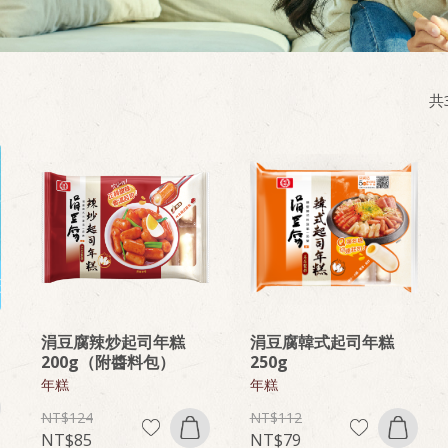
共
涓豆腐辣炒起司年糕
涓豆腐韓式起司年糕
200g（附醬料包）
250g
年糕
年糕
124
112
85
79