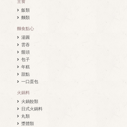
主食
飯類
麵類
麵食點心
湯圓
雲吞
饅頭
包子
年糕
甜點
一口蛋包
火鍋料
火鍋餃類
日式火鍋料
丸類
漿體類