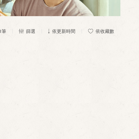
3
筆
篩選
依更新時間
依收藏數