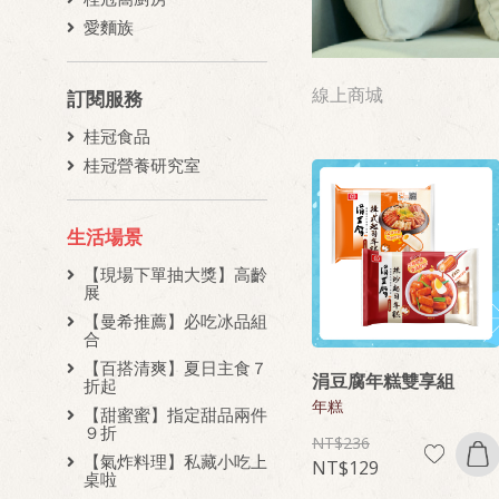
愛麵族
線上商城
訂閱服務
桂冠食品
桂冠營養研究室
生活場景
【現場下單抽大獎】高齡
展
【曼希推薦】必吃冰品組
合
【百搭清爽】夏日主食７
涓豆腐年糕雙享組
折起
年糕
【甜蜜蜜】指定甜品兩件
９折
236
【氣炸料理】私藏小吃上
129
桌啦