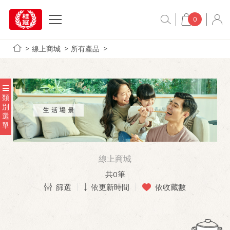
0
線上商城
所有產品
類
別
選
單
線上商城
共
0
筆
篩選
依更新時間
依收藏數