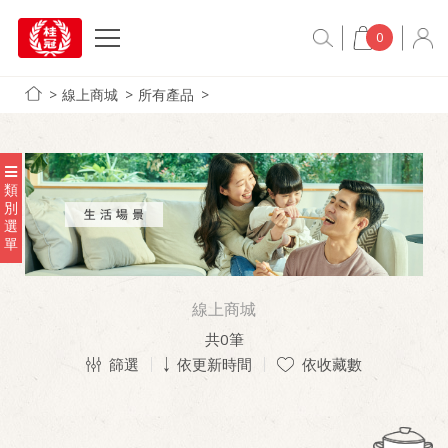
0
線上商城
所有產品
類
別
選
單
線上商城
共
0
筆
篩選
依更新時間
依收藏數