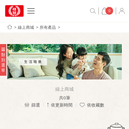
0
線上商城
所有產品
類
別
選
單
線上商城
共
0
筆
篩選
依更新時間
依收藏數