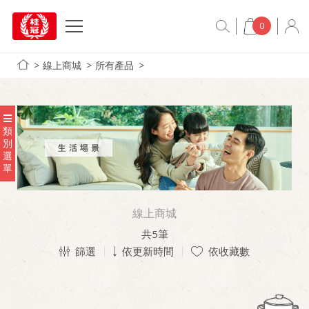
0
線上商城
所有產品
類
別
選
單
線上商城
共
5
筆
篩選
依更新時間
依收藏數