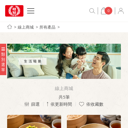
0
線上商城
所有產品
類
別
選
單
線上商城
共
5
筆
篩選
依更新時間
依收藏數