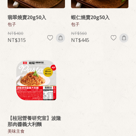
翡翠燒賣20g50入
蝦仁燒賣20g50入
包子
包子
400
560
315
445
【桂冠營養研究室】波隆
那肉醬義大利麵
美味主食