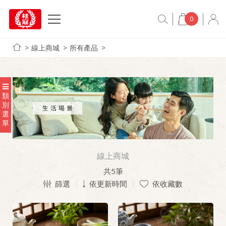
0
線上商城
所有產品
類
別
選
單
線上商城
共
5
筆
篩選
依更新時間
依收藏數