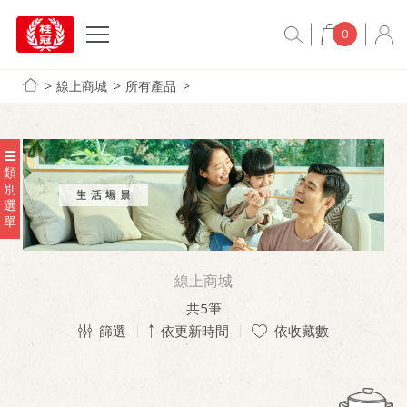
0
線上商城
所有產品
類
別
選
單
線上商城
共
5
筆
篩選
依更新時間
依收藏數