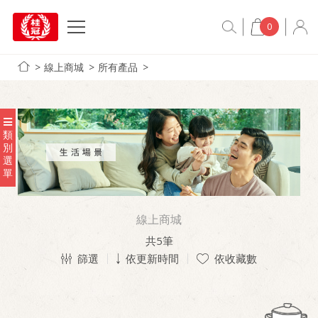
0
線上商城
所有產品
類
別
選
單
線上商城
共
5
筆
篩選
依更新時間
依收藏數