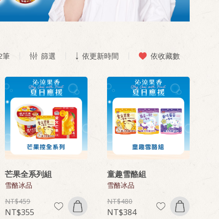
2
筆
篩選
依更新時間
依收藏數
芒果全系列組
童趣雪酪組
雪酪冰品
雪酪冰品
459
480
355
384