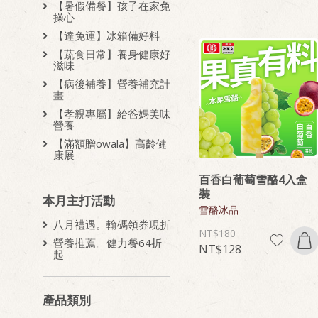
【暑假備餐】孩子在家免
操心
【達免運】冰箱備好料
【蔬食日常】養身健康好
滋味
【病後補養】營養補充計
畫
【孝親專屬】給爸媽美味
營養
【滿額贈owala】高齡健
康展
百香白葡萄雪酪4入盒
裝
本月主打活動
雪酪冰品
八月禮遇。輸碼領券現折
180
營養推薦。健力餐64折
128
起
產品類別