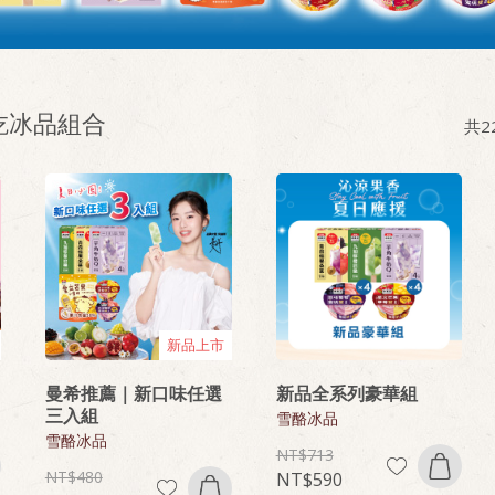
吃冰品組合
共
2
新品上市
曼希推薦｜新口味任選
新品全系列豪華組
三入組
雪酪冰品
雪酪冰品
713
480
590