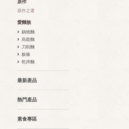
原作
原作之選
愛麵族
鍋燒麵
烏龍麵
刀削麵
粄條
乾拌麵
最新產品
熱門產品
素食專區