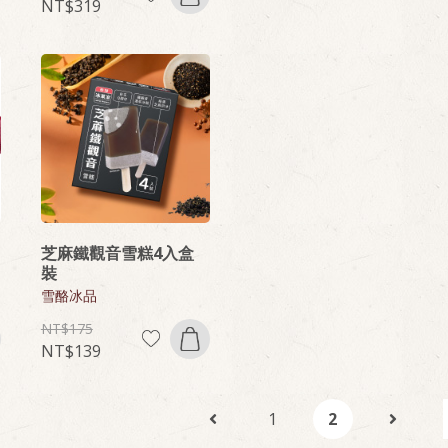
319
芝麻鐵觀音雪糕4入盒
裝
雪酪冰品
175
139
1
2