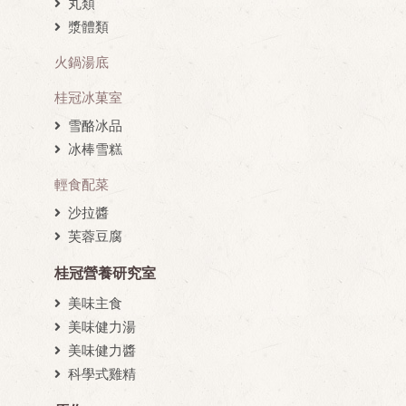
丸類
漿體類
火鍋湯底
桂冠冰菓室
雪酪冰品
冰棒雪糕
輕食配菜
沙拉醬
芙蓉豆腐
桂冠營養研究室
美味主食
美味健力湯
美味健力醬
科學式雞精