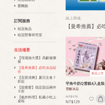
愛麵族
線上商城
訂閱服務
【曼希推薦】必
桂冠食品
桂冠營養研究室
生活場景
【現場抽大獎】高齡健康
展
【曼希推薦】必吃冰品組
合
新品上市
【百搭清爽】夏日主食７
折起
芋角牛奶Q雪糕4入盒裝
【甜蜜蜜】指定甜品兩件
雪酪冰品
９折
175
【氣炸料理】私藏小吃上
桌啦
129