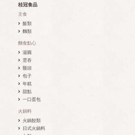
桂冠食品
主食
飯類
麵類
麵食點心
湯圓
雲吞
饅頭
包子
年糕
甜點
一口蛋包
火鍋料
火鍋餃類
日式火鍋料