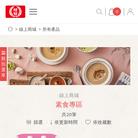
0
線上商城
所有產品
類
別
選
單
線上商城
素食專區
共
20
筆
篩選
依更新時間
依收藏數