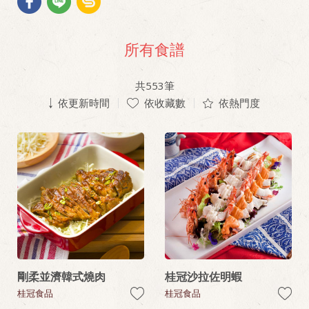
所有食譜
共
553
筆
依更新時間
依收藏數
依熱門度
剛柔並濟韓式燒肉
桂冠沙拉佐明蝦
桂冠食品
桂冠食品