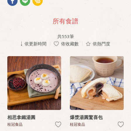
所有食譜
共
553
筆
依更新時間
依收藏數
依熱門度
相思拿鐵湯圓
爆漿湯圓驚喜包
桂冠食品
桂冠食品