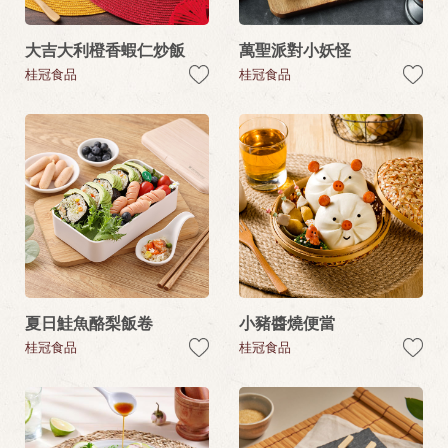
大吉大利橙香蝦仁炒飯
萬聖派對小妖怪
桂冠食品
桂冠食品
夏日鮭魚酪梨飯卷
小豬醬燒便當
桂冠食品
桂冠食品