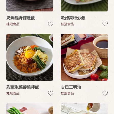
奶焗雞野菇燉飯
歐姆萊特炒飯
桂冠食品
桂冠食品
彩蔬泡菜醬燒拌飯
古巴三明治
桂冠食品
桂冠食品