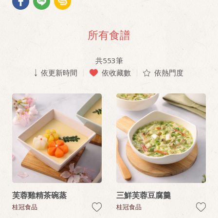
所有食譜
共
553
筆
依更新時間
依收藏數
依熱門度
芙蓉雞精茶碗蒸
三鮮芙蓉豆腐羹
桂冠食品
桂冠食品