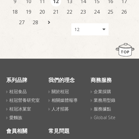
9
10
11
12
13
14
15
16
17
18
19
20
21
22
23
24
25
26
27
28
TOP
系列品牌
我們的理念
商務服務
桂冠食品
關於桂冠
企業採購
桂冠營養研究室
相關媒體報導
業務用型錄
桂冠冰菓室
人才招募
服務據點
愛麵族
Global Site
會員相關
常見問題