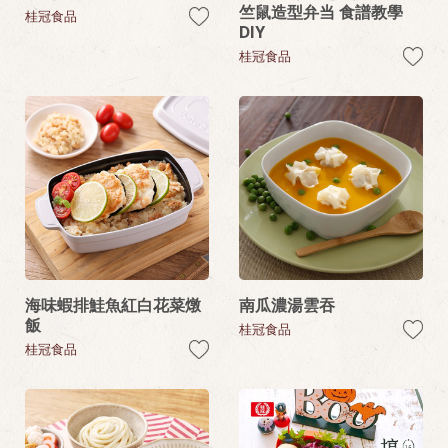
竺鼠造型弁当 食譜教學
桂冠食品
DIY
桂冠食品
海味蝦排鮭魚紅白花菜燉
南瓜濃湯雲吞
飯
桂冠食品
桂冠食品