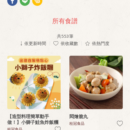
所有食譜
共
553
筆
依更新時間
依收藏數
依熱門度
【造型料理簡單動手
悶燴脆丸
做！】小獅子鮭魚炸飯糰
桂冠食品
桂冠食品