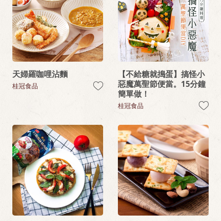
天婦羅咖哩沾麵
【不給糖就搗蛋】搞怪小
惡魔萬聖節便當。15分鐘
桂冠食品
簡單做！
桂冠食品