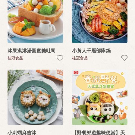
冰果淇淋湯圓蜜糖吐司
小黃人千層部隊鍋
桂冠食品
桂冠食品
小刺蝟麻吉冰
【野餐郊遊趣味便當】天