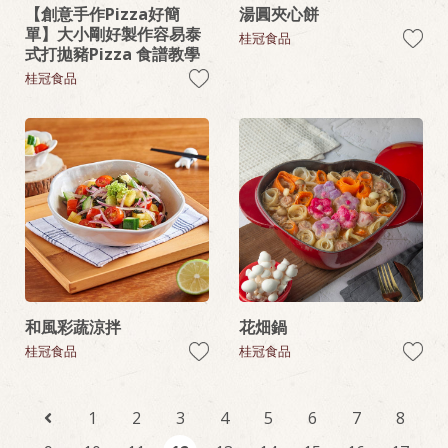
【創意手作Pizza好簡
湯圓夾心餅
單】大小剛好製作容易泰
桂冠食品
式打拋豬Pizza 食譜教學
桂冠食品
和風彩蔬涼拌
花畑鍋
桂冠食品
桂冠食品
1
2
3
4
5
6
7
8