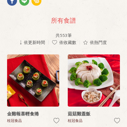
所有食譜
共
553
筆
依更新時間
依收藏數
依熱門度
金雞報喜輕食捲
菇菇雞蓋飯
桂冠食品
桂冠食品