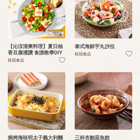
【沁涼清爽料理】夏日柚
泰式海鮮芋丸沙拉
香豆腐禮讚 食譜教學DIY
桂冠食品
桂冠食品
焗烤海味明太子義大利麵
三杯杏鮑菇魚餃