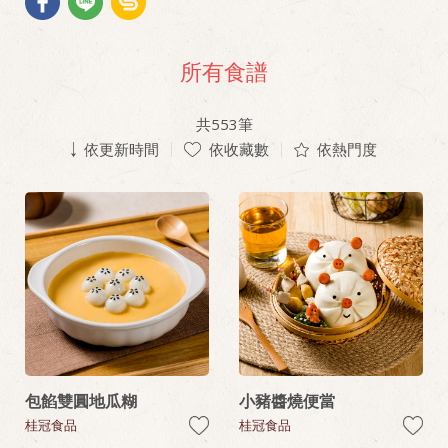
所有食譜
共
553
筆
依更新時間
依收藏數
依熱門度
包餡雙圓地瓜糊
小豬醬燒便當
桂冠食品
桂冠食品