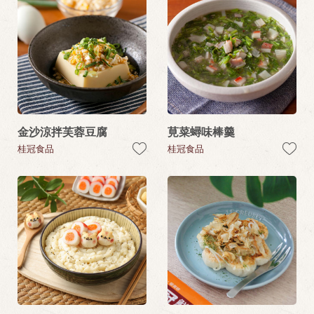
金沙涼拌芙蓉豆腐
莧菜蟳味棒羹
桂冠食品
桂冠食品