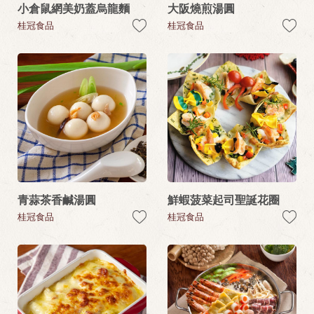
小倉鼠網美奶蓋烏龍麵
大阪燒煎湯圓
桂冠食品
桂冠食品
青蒜茶香鹹湯圓
鮮蝦菠菜起司聖誕花圈
桂冠食品
桂冠食品