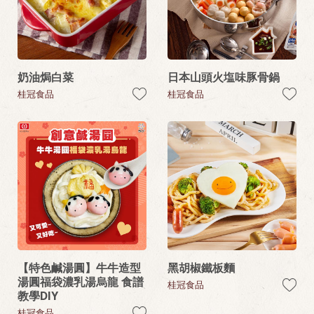
奶油焗白菜
日本山頭火塩味豚骨鍋
桂冠食品
桂冠食品
【特色鹹湯圓】牛牛造型
黑胡椒鐵板麵
湯圓福袋濃乳湯烏龍 食譜
桂冠食品
教學DIY
桂冠食品