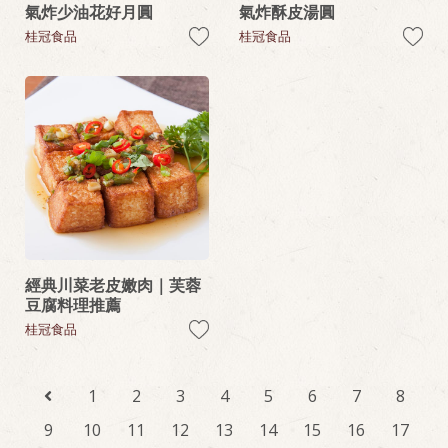
氣炸少油花好月圓
氣炸酥皮湯圓
桂冠食品
桂冠食品
經典川菜老皮嫩肉｜芙蓉
豆腐料理推薦
桂冠食品
1
2
3
4
5
6
7
8
9
10
11
12
13
14
15
16
17