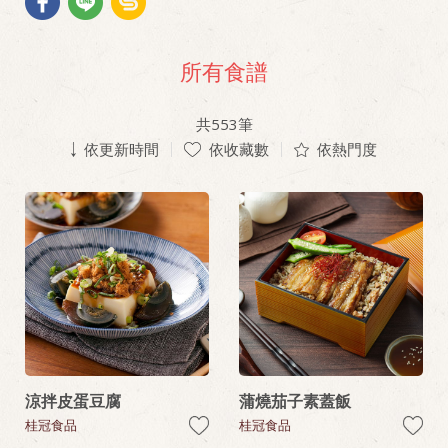
所有食譜
共
553
筆
依更新時間
依收藏數
依熱門度
涼拌皮蛋豆腐
蒲燒茄子素蓋飯
桂冠食品
桂冠食品