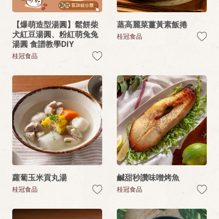
【爆萌造型湯圓】鬆餅柴
蒸高麗菜薑黃素飯捲
犬紅豆湯圓、粉紅萌兔兔
桂冠食品
湯圓 食譜教學DIY
桂冠食品
蘿蔔玉米貢丸湯
鹹甜秒讚味噌烤魚
桂冠食品
桂冠食品