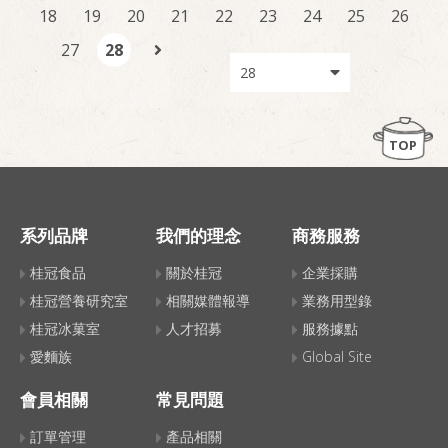
18
19
20
21
22
23
24
25
26
27
28
TOP
系列品牌
我們的理念
商務服務
桂冠食品
關於桂冠
企業採購
桂冠營養研究室
相關媒體報導
業務用型錄
桂冠冰菓室
人才招募
服務據點
愛麵族
Global Site
會員相關
常見問題
訂單管理
產品相關