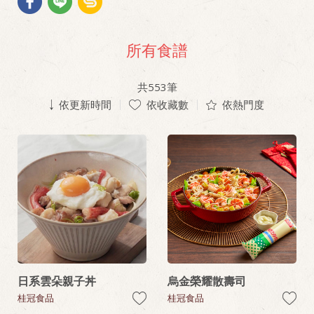
所有食譜
共
553
筆
依更新時間
依收藏數
依熱門度
日系雲朵親子丼
烏金榮耀散壽司
桂冠食品
桂冠食品