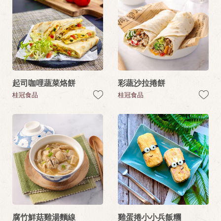
起司咖哩蔬菜烙餅
彩蔬沙拉捲餅
桂冠食品
桂冠食品
腐竹鮮菇雞湯麵線
雞蛋捲小小兵飯糰