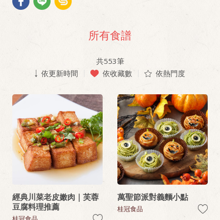
所有食譜
共
553
筆
依更新時間
依收藏數
依熱門度
經典川菜老皮嫩肉｜芙蓉
萬聖節派對義麵小點
豆腐料理推薦
桂冠食品
桂冠食品