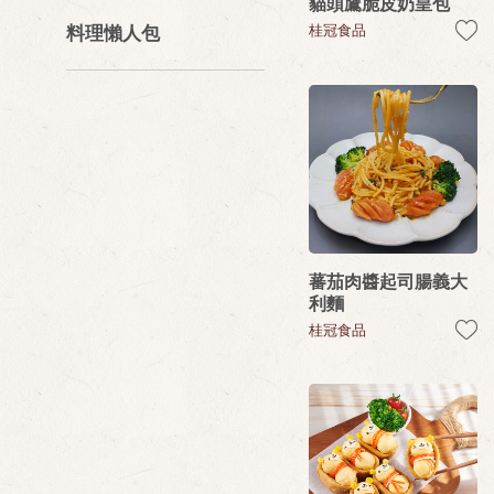
貓頭鷹脆皮奶皇包
料理懶人包
桂冠食品
蕃茄肉醬起司腸義大
利麵
桂冠食品