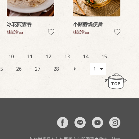
冰花煎雲吞
小豬醬燒便當
桂冠食品
桂冠食品
10
11
12
13
14
15
25
26
27
28
TOP