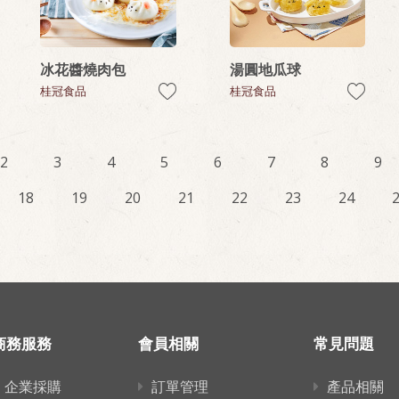
冰花醬燒肉包
湯圓地瓜球
桂冠食品
桂冠食品
2
3
4
5
6
7
8
9
18
19
20
21
22
23
24
商務服務
會員相關
常見問題
企業採購
訂單管理
產品相關