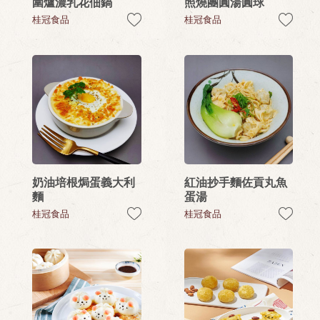
圍爐濃乳花佃鍋
照燒團圓湯圓球
桂冠食品
桂冠食品
奶油培根焗蛋義大利
紅油抄手麵佐貢丸魚
麵
蛋湯
桂冠食品
桂冠食品