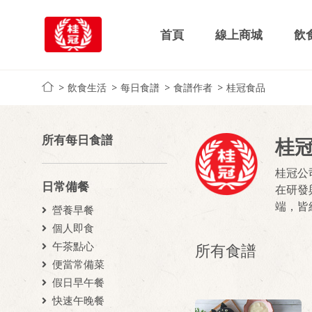
首頁
線上商城
飲
飲食生活
每日食譜
食譜作者
桂冠食品
所有每日食譜
桂
桂冠公
日常備餐
在研發
端，皆
營養早餐
個人即食
午茶點心
所有食譜
便當常備菜
假日早午餐
快速午晚餐