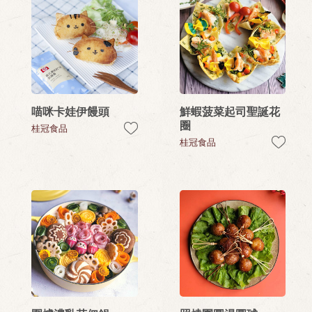
喵咪卡娃伊饅頭
鮮蝦菠菜起司聖誕花
圈
桂冠食品
桂冠食品