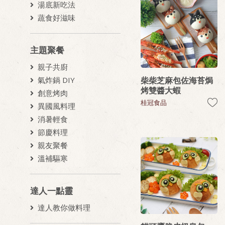
湯底新吃法
蔬食好滋味
主題聚餐
親子共廚
柴柴芝麻包佐海苔焗
氣炸鍋 DIY
烤雙醬大蝦
創意烤肉
桂冠食品
異國風料理
消暑輕食
節慶料理
親友聚餐
溫補驅寒
達人一點靈
達人教你做料理