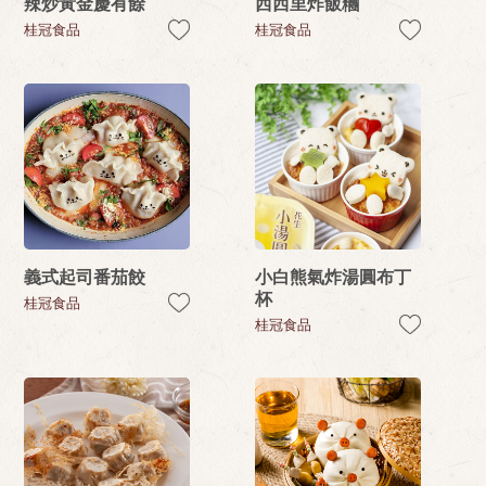
辣炒黃金慶有餘
西西里炸飯糰
桂冠食品
桂冠食品
義式起司番茄餃
小白熊氣炸湯圓布丁
杯
桂冠食品
桂冠食品