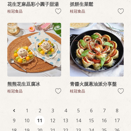
花生芝麻晶彩小圓子甜湯
抓餅生菜鬆
桂冠食品
桂冠食品
熊熊花生豆腐冰
青醬火腿蔥油派分享盤
桂冠食品
桂冠食品
1
2
3
4
5
6
7
8
9
10
11
12
13
14
15
16
17
18
19
20
21
22
23
24
25
26