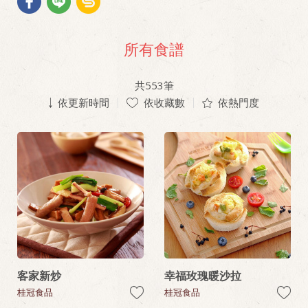
所有食譜
共
553
筆
依更新時間
依收藏數
依熱門度
客家新炒
幸福玫瑰暖沙拉
桂冠食品
桂冠食品