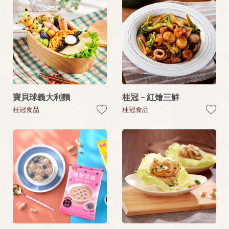
寶貝球義大利麵
桂冠－紅燴三鮮
桂冠食品
桂冠食品