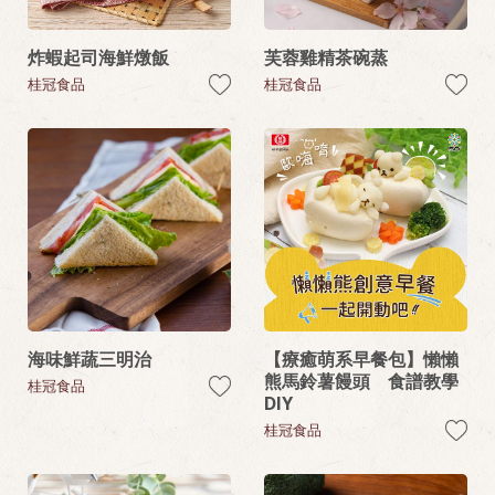
炸蝦起司海鮮燉飯
芙蓉雞精茶碗蒸
桂冠食品
桂冠食品
海味鮮蔬三明治
【療癒萌系早餐包】懶懶
熊馬鈴薯饅頭 食譜教學
桂冠食品
DIY
桂冠食品