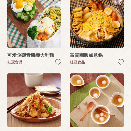
可愛企鵝青醬義大利麵
富貴團圓如意鍋
桂冠食品
桂冠食品