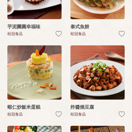
芋泥團圓幸福味
泰式魚餅
桂冠食品
桂冠食品
蝦仁炒飯米蛋糕
炸醬燒豆腐
桂冠食品
桂冠食品