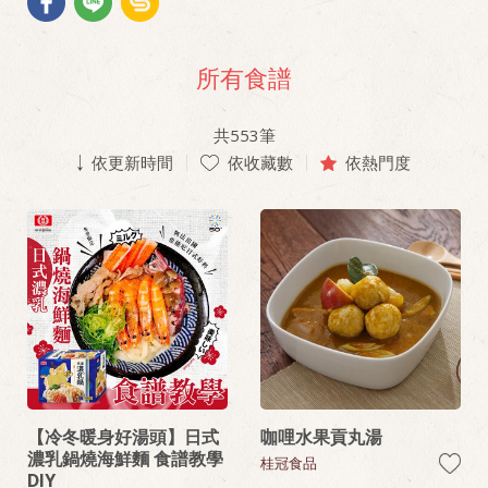
所有食譜
共
553
筆
依更新時間
依收藏數
依熱門度
【冷冬暖身好湯頭】日式
咖哩水果貢丸湯
濃乳鍋燒海鮮麵 食譜教學
桂冠食品
DIY