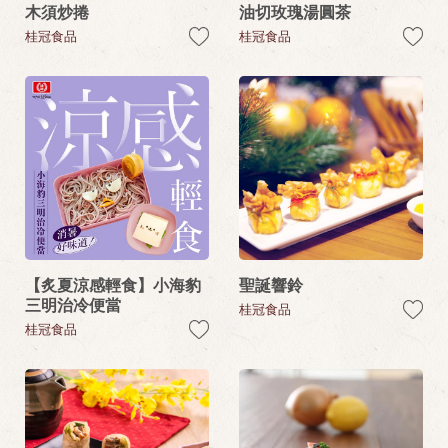
木須炒捲
油切玫瑰湯圓茶
桂冠食品
桂冠食品
【炙夏涼感輕食】小海豹
聖誕響鈴
三明治冷便當
桂冠食品
桂冠食品