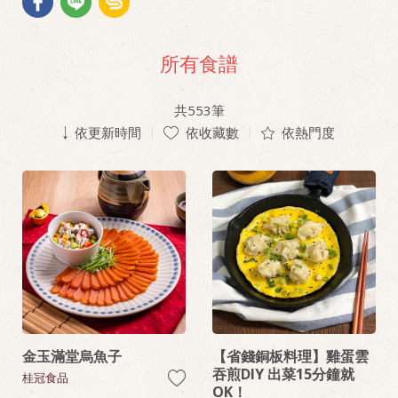
所有食譜
共
553
筆
依更新時間
依收藏數
依熱門度
金玉滿堂烏魚子
【省錢銅板料理】雞蛋雲
吞煎DIY 出菜15分鐘就
桂冠食品
OK！