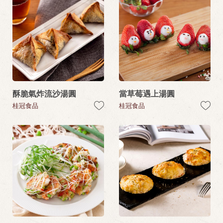
酥脆氣炸流沙湯圓
當草莓遇上湯圓
桂冠食品
桂冠食品