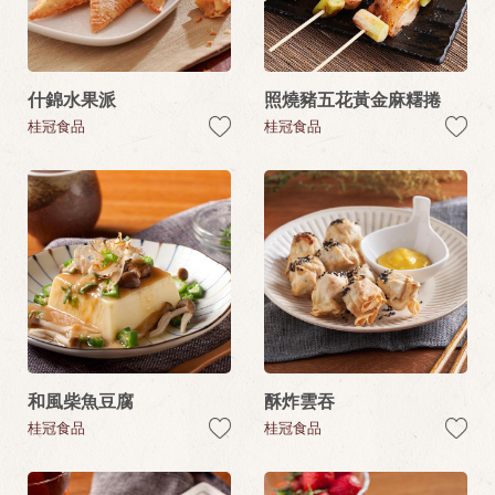
什錦水果派
照燒豬五花黃金麻糬捲
桂冠食品
桂冠食品
和風柴魚豆腐
酥炸雲吞
桂冠食品
桂冠食品