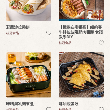
彩蔬沙拉捲餅
【極致在宅饗宴】紐約客
牛排佐波隆那肉醬麵 食譜
桂冠食品
教學DIY
桂冠食品
味噌濃乳關東煮
麻油煎蛋餃
桂冠食品
桂冠食品