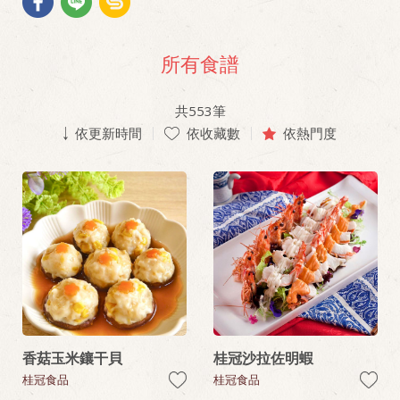
所有食譜
共
553
筆
依更新時間
依收藏數
依熱門度
香菇玉米鑲干貝
桂冠沙拉佐明蝦
桂冠食品
桂冠食品