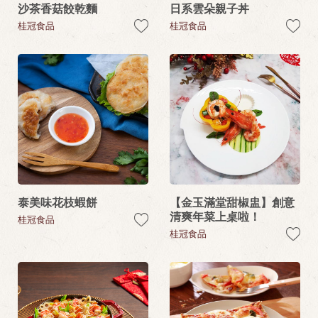
沙茶香菇餃乾麵
日系雲朵親子丼
桂冠食品
桂冠食品
泰美味花枝蝦餅
【金玉滿堂甜椒盅】創意
清爽年菜上桌啦！
桂冠食品
桂冠食品