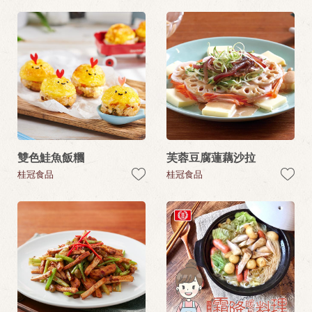
雙色鮭魚飯糰
芙蓉豆腐蓮藕沙拉
桂冠食品
桂冠食品