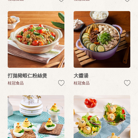
打拋豬蝦仁粉絲煲
大醬湯
桂冠食品
桂冠食品