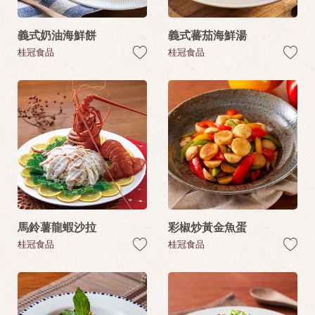
義式奶油海鮮餅
義式蕃茄海鮮湯
桂冠食品
桂冠食品
馬鈴薯龍蝦沙拉
彩椒炒黃金魚蛋
桂冠食品
桂冠食品