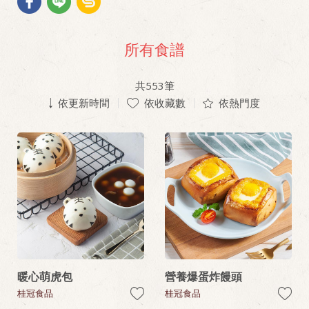
所有食譜
共
553
筆
依更新時間
依收藏數
依熱門度
暖心萌虎包
營養爆蛋炸饅頭
桂冠食品
桂冠食品