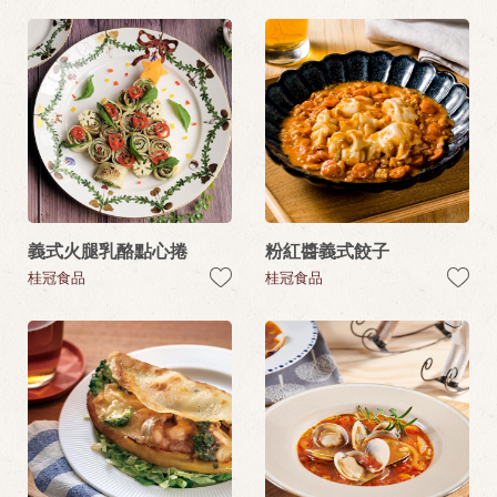
義式火腿乳酪點心捲
粉紅醬義式餃子
桂冠食品
桂冠食品