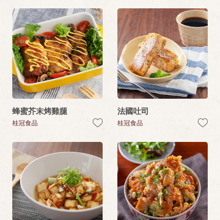
蜂蜜芥末烤雞腿
法國吐司
桂冠食品
桂冠食品