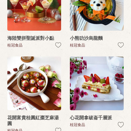
海陸雙拼聖誕派對小點
小熊叻沙烏龍麵
桂冠食品
桂冠食品
花開富貴桂圓紅棗芝麻湯
心花開拿破崙千層派
圓
桂冠食品
桂冠食品