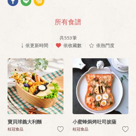
所有食譜
共
553
筆
依更新時間
依收藏數
依熱門度
寶貝球義大利麵
小蜜蜂焗烤吐司披薩
桂冠食品
桂冠食品