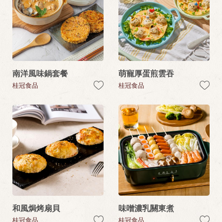
南洋風味鍋套餐
萌寵厚蛋煎雲吞
桂冠食品
桂冠食品
和風焗烤扇貝
味噌濃乳關東煮
桂冠食品
桂冠食品