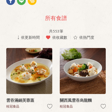
所有食譜
共
553
筆
依更新時間
依收藏數
依熱門度
雲吞滿鍋芙蓉蒸
關西風雲吞烏龍麵
桂冠食品
桂冠食品