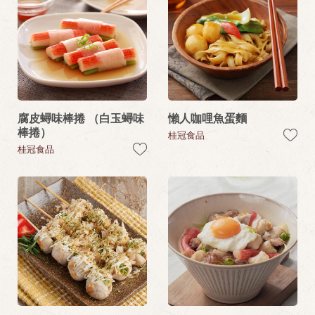
腐皮蟳味棒捲 （白玉蟳味
懶人咖哩魚蛋麵
棒捲）
桂冠食品
桂冠食品