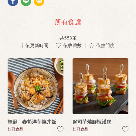
所有食譜
共
553
筆
依更新時間
依收藏數
依熱門度
桂冠－春筍洋芋燒丼飯
起司芋燒鮮蝦漢堡
桂冠食品
桂冠食品