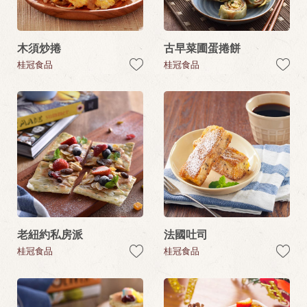
木須炒捲
古早菜圃蛋捲餅
桂冠食品
桂冠食品
老紐約私房派
法國吐司
桂冠食品
桂冠食品