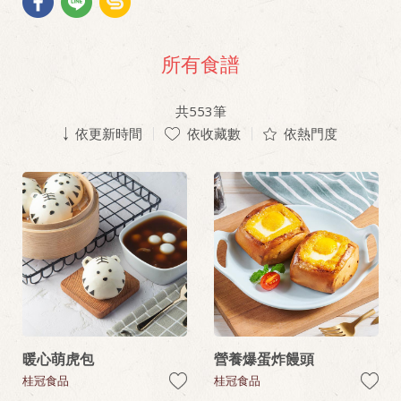
所有食譜
共
553
筆
依更新時間
依收藏數
依熱門度
暖心萌虎包
營養爆蛋炸饅頭
桂冠食品
桂冠食品