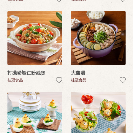
打拋豬蝦仁粉絲煲
大醬湯
桂冠食品
桂冠食品