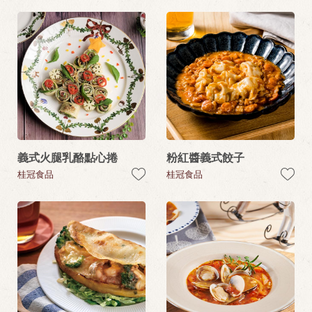
義式火腿乳酪點心捲
粉紅醬義式餃子
桂冠食品
桂冠食品