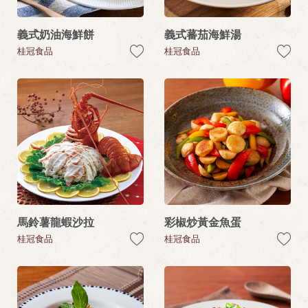
義式奶油海鮮餅
義式蕃茄海鮮湯
桂冠食品
桂冠食品
馬鈴薯龍蝦沙拉
彩椒炒黃金魚蛋
桂冠食品
桂冠食品