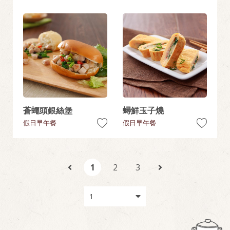
蒼蠅頭銀絲堡
蟳鮮玉子燒
假日早午餐
假日早午餐
1
2
3