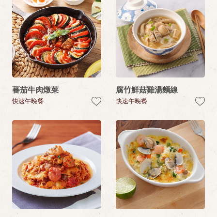
蕃茄牛肉燉菜
腐竹鮮菇雞湯麵線
快速午晚餐
快速午晚餐