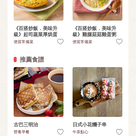
《百搭炒飯．美味升
《百搭炒飯．美味升
級》起司蔬菜厚烘蛋
級》雞腿菇菇雞蛋粥
便當常備菜
便當常備菜
推薦食譜
古巴三明治
日式小花糰子串
營養早餐
午茶點心