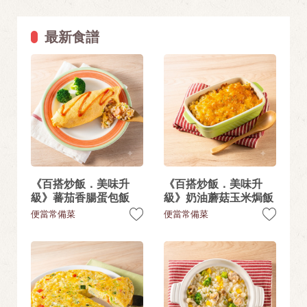
最新食譜
《百搭炒飯．美味升
《百搭炒飯．美味升
級》蕃茄香腸蛋包飯
級》奶油蘑菇玉米焗飯
便當常備菜
便當常備菜