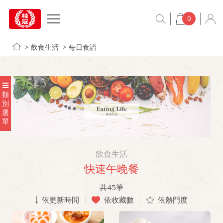
0
飲食生活
每日食譜
類
別
選
單
飲食生活
快速午晚餐
共
45
筆
依更新時間
依收藏數
依熱門度