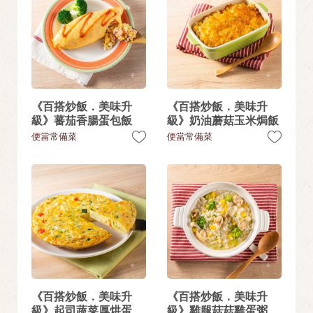
《百搭炒飯．美味升
《百搭炒飯．美味升
級》蕃茄香腸蛋包飯
級》奶油蘑菇玉米焗飯
便當常備菜
便當常備菜
《百搭炒飯．美味升
《百搭炒飯．美味升
級》起司蔬菜厚烘蛋
級》雞腿菇菇雞蛋粥