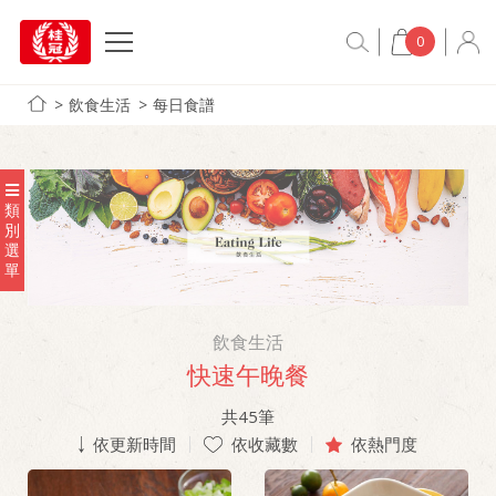
0
飲食生活
每日食譜
類
別
選
單
飲食生活
快速午晚餐
共
45
筆
依更新時間
依收藏數
依熱門度