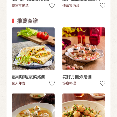
便當常備菜
便當常備菜
推薦食譜
起司咖哩蔬菜烙餅
花好月圓炸湯圓
個人即食
節慶料理