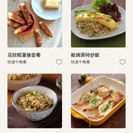
花枝蝦薯條套餐
歐姆萊特炒飯
快速午晚餐
快速午晚餐