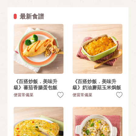
最新食譜
《百搭炒飯．美味升
《百搭炒飯．美味升
級》蕃茄香腸蛋包飯
級》奶油蘑菇玉米焗飯
便當常備菜
便當常備菜