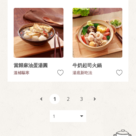
當歸麻油蛋湯圓
牛奶起司火鍋
溫補驅寒
湯底新吃法
1
2
3