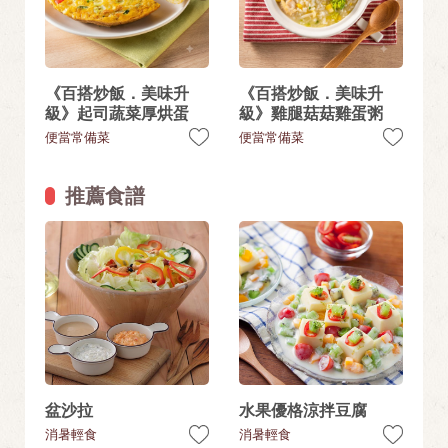
《百搭炒飯．美味升
《百搭炒飯．美味升
級》起司蔬菜厚烘蛋
級》雞腿菇菇雞蛋粥
便當常備菜
便當常備菜
推薦食譜
盆沙拉
水果優格涼拌豆腐
消暑輕食
消暑輕食