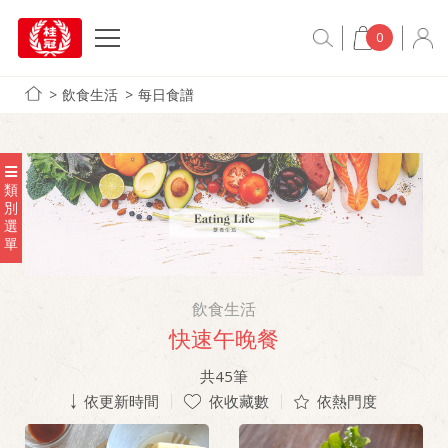
0
飲食生活
每日食譜
類
別
選
單
飲食生活
快速午晚餐
共
45
筆
依更新時間
依收藏數
依熱門度