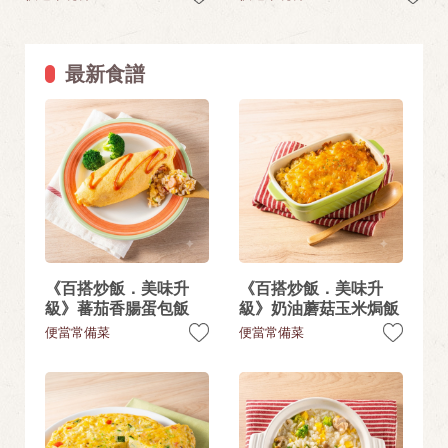
最新食譜
《百搭炒飯．美味升
《百搭炒飯．美味升
級》蕃茄香腸蛋包飯
級》奶油蘑菇玉米焗飯
便當常備菜
便當常備菜