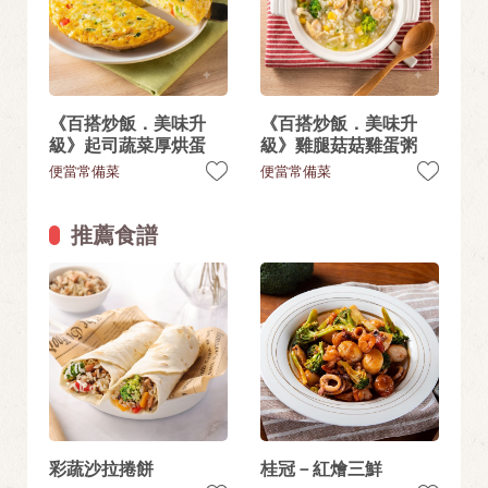
《百搭炒飯．美味升
《百搭炒飯．美味升
級》起司蔬菜厚烘蛋
級》雞腿菇菇雞蛋粥
便當常備菜
便當常備菜
推薦食譜
彩蔬沙拉捲餅
桂冠－紅燴三鮮