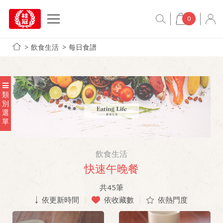
0
飲食生活
每日食譜
類
別
選
單
飲食生活
快速午晚餐
共
45
筆
依更新時間
依收藏數
依熱門度