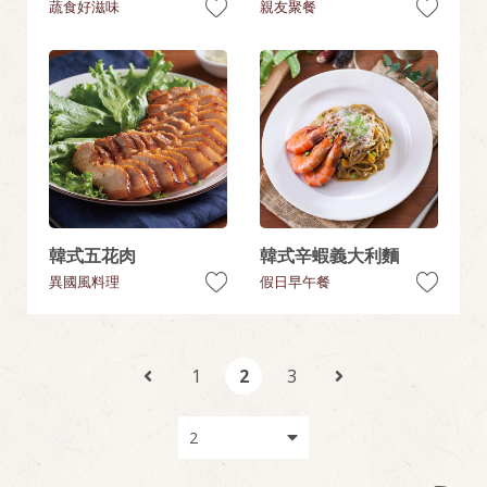
蔬食好滋味
親友聚餐
韓式五花肉
韓式辛蝦義大利麵
異國風料理
假日早午餐
1
2
3