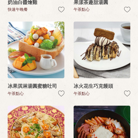
奶油白醬燴雞
果漾茶趣甜湯圓
快速午晚餐
午茶點心
冰果淇淋湯圓蜜糖吐司
冰火花生巧克饅頭
午茶點心
午茶點心