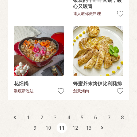
破表的羊咩咩火鍋，暖
心又暖胃
達人教你做料理
花畑鍋
蜂蜜芥末烤伊比利豬排
湯底新吃法
創意烤肉
1
2
3
4
5
6
7
8
9
10
11
12
13