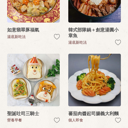
如意翡翠豚福氣
韓式部隊鍋＋創意湯圓小
章魚
湯底新吃法
湯底新吃法
聖誕吐司三騎士
蕃茄肉醬起司腸義大利麵
營養早餐
個人即食