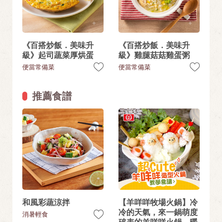
《百搭炒飯．美味升
《百搭炒飯．美味升
級》起司蔬菜厚烘蛋
級》雞腿菇菇雞蛋粥
便當常備菜
便當常備菜
推薦食譜
和風彩蔬涼拌
【羊咩咩牧場火鍋】冷
冷的天氣，來一鍋萌度
消暑輕食