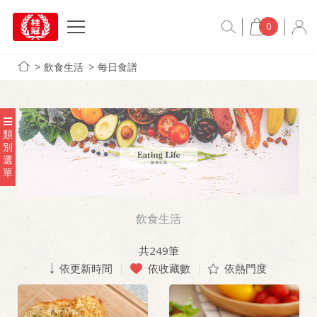
0
飲食生活
每日食譜
類
別
選
單
飲食生活
共
249
筆
依更新時間
依收藏數
依熱門度