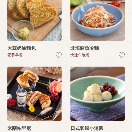
大蒜奶油麵包
北海鱈魚冷麵
營養早餐
快速午晚餐
米蘭帕里尼
日式和風小湯圓