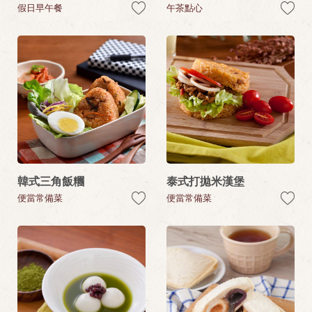
假日早午餐
午茶點心
韓式三角飯糰
泰式打拋米漢堡
便當常備菜
便當常備菜