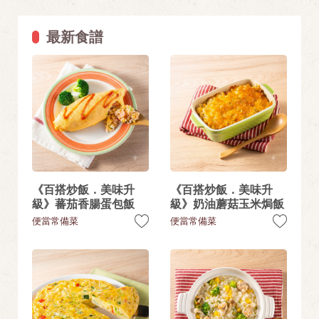
最新食譜
《百搭炒飯．美味升
《百搭炒飯．美味升
級》蕃茄香腸蛋包飯
級》奶油蘑菇玉米焗飯
便當常備菜
便當常備菜