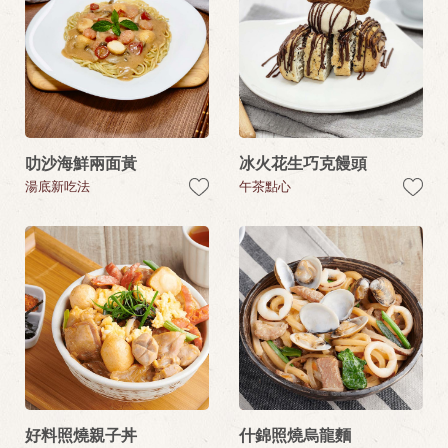
叻沙海鮮兩面黃
冰火花生巧克饅頭
湯底新吃法
午茶點心
好料照燒親子丼
什錦照燒烏龍麵