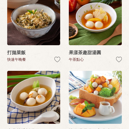
打拋菜飯
果漾茶趣甜湯圓
快速午晚餐
午茶點心