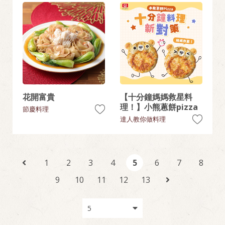
花開富貴
【十分鐘媽媽救星料
理！】小熊蔥餅pizza
節慶料理
達人教你做料理
1
2
3
4
5
6
7
8
9
10
11
12
13