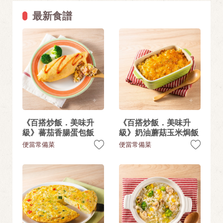
最新食譜
《百搭炒飯．美味升
《百搭炒飯．美味升
級》蕃茄香腸蛋包飯
級》奶油蘑菇玉米焗飯
便當常備菜
便當常備菜