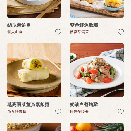
絲瓜海鮮盅
雙色鮭魚飯糰
個人即食
便當常備菜
蒸高麗菜薑黃素飯捲
奶油白醬燴雞
蔬食好滋味
快速午晚餐