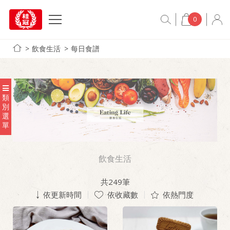
0
飲食生活
每日食譜
類
別
選
單
飲食生活
共
249
筆
依更新時間
依收藏數
依熱門度