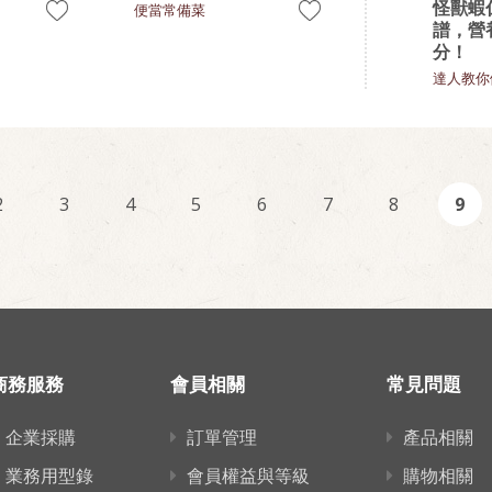
怪獸蝦
便當常備菜
譜，營
分！
達人教你
2
3
4
5
6
7
8
9
商務服務
會員相關
常見問題
企業採購
訂單管理
產品相關
業務用型錄
會員權益與等級
購物相關