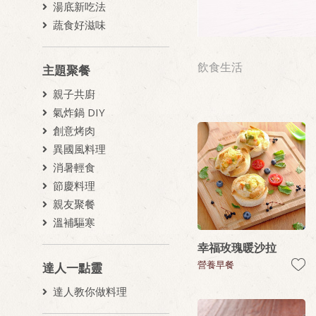
湯底新吃法
蔬食好滋味
飲食生活
主題聚餐
親子共廚
氣炸鍋 DIY
創意烤肉
異國風料理
消暑輕食
節慶料理
親友聚餐
溫補驅寒
幸福玫瑰暖沙拉
營養早餐
達人一點靈
達人教你做料理