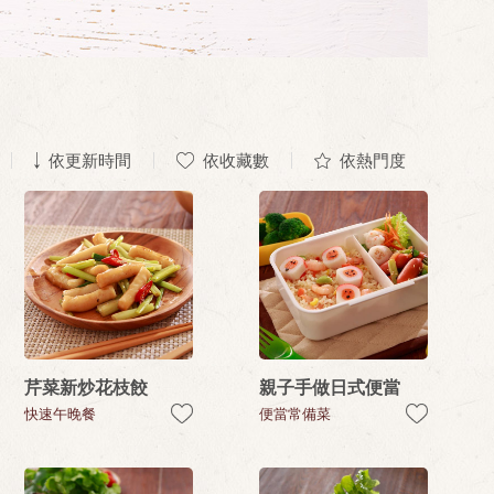
依更新時間
依收藏數
依熱門度
芹菜新炒花枝餃
親子手做日式便當
快速午晚餐
便當常備菜