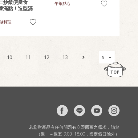
仁炒飯便當食
午茶點心
養滿點！造型滿
做料理
10
11
12
13
TOP
若您對產品有任何問題有立即回覆之需求，請於
（週一～週五 9:00~18:00，國定假日除外）