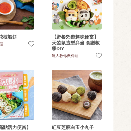
花枝蝦餅
【野餐郊遊趣味便當】
天竺鼠造型弁当 食譜教
理
學DIY
達人教你做料理
滿點活力便當】
紅豆芝麻白玉小丸子