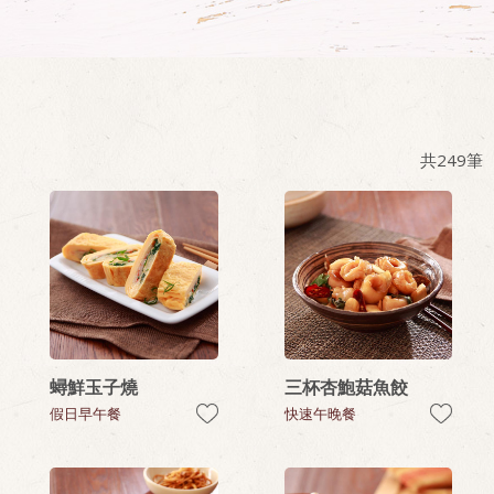
共
249
筆
蟳鮮玉子燒
三杯杏鮑菇魚餃
假日早午餐
快速午晚餐