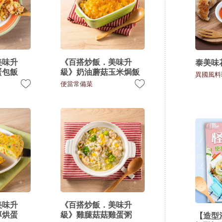
美味升
《百搭炒飯．美味升
泰美味
蛋包飯
級》奶油蘑菇玉米焗飯
異國風料
便當常備菜
美味升
《百搭炒飯．美味升
厚烘蛋
級》雞腿菇菇雞蛋粥
【造型