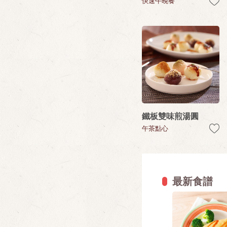
快速午晚餐
鐵板雙味煎湯圓
午茶點心
最新食譜