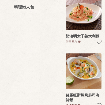
料理懶人包
奶油明太子義大利麵
假日早午餐
普羅旺斯焗烤起司海
鮮飯