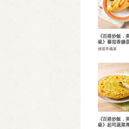
《百搭炒飯．
級》蕃茄香腸
便當常備菜
《百搭炒飯．
級》起司蔬菜