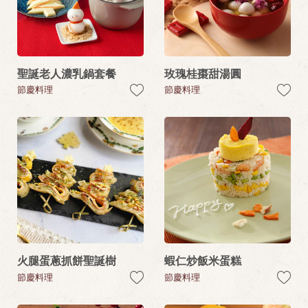
聖誕老人濃乳鍋套餐
玫瑰桂棗甜湯圓
節慶料理
節慶料理
火腿蛋蔥抓餅聖誕樹
蝦仁炒飯米蛋糕
節慶料理
節慶料理