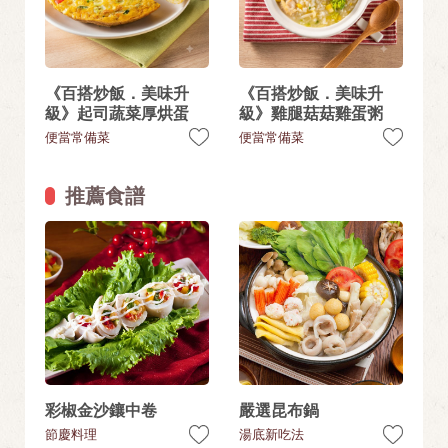
《百搭炒飯．美味升
《百搭炒飯．美味升
級》起司蔬菜厚烘蛋
級》雞腿菇菇雞蛋粥
便當常備菜
便當常備菜
推薦食譜
彩椒金沙鑲中卷
嚴選昆布鍋
節慶料理
湯底新吃法