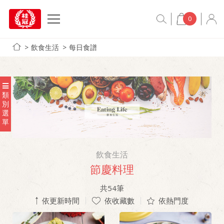
0
飲食生活
每日食譜
類
別
選
單
飲食生活
節慶料理
共
54
筆
依更新時間
依收藏數
依熱門度