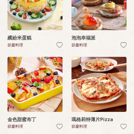
繽紛米蛋糕
泡泡幸福派
節慶料理
節慶料理
金色甜蜜布丁
瑪格莉特薄片Pizza
節慶料理
節慶料理