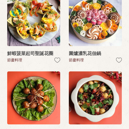
鮮蝦菠菜起司聖誕花圈
圍爐濃乳花佃鍋
節慶料理
節慶料理