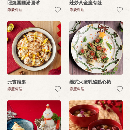
照燒團圓湯圓球
辣炒黃金慶有餘
節慶料理
節慶料理
元寶滾滾
義式火腿乳酪點心捲
節慶料理
節慶料理