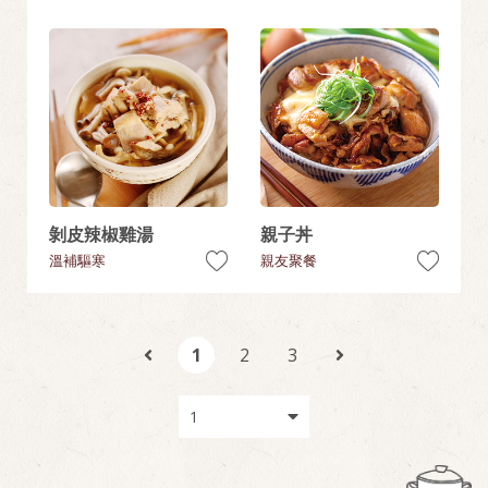
剝皮辣椒雞湯
親子丼
溫補驅寒
親友聚餐
1
2
3