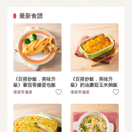
最新食譜
《百搭炒飯．美味升
《百搭炒飯．美味升
級》蕃茄香腸蛋包飯
級》奶油蘑菇玉米焗飯
便當常備菜
便當常備菜