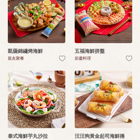
凱薩錦繡烤海鮮
五福海鮮拼盤
親友聚餐
節慶料理
泰式海鮮芋丸沙拉
汪汪狗黃金起司海鮮捲