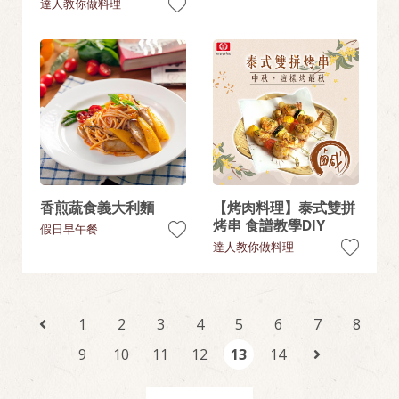
達人教你做料理
香煎蔬食義大利麵
【烤肉料理】泰式雙拼
烤串 食譜教學DIY
假日早午餐
達人教你做料理
1
2
3
4
5
6
7
8
9
10
11
12
13
14