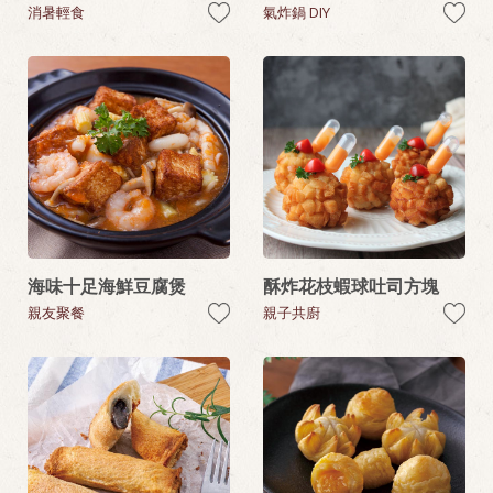
消暑輕食
氣炸鍋 DIY
海味十足海鮮豆腐煲
酥炸花枝蝦球吐司方塊
親友聚餐
親子共廚