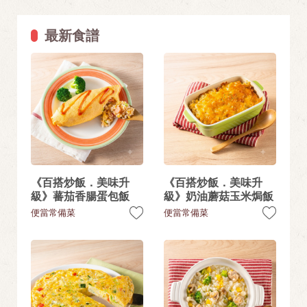
最新食譜
《百搭炒飯．美味升
《百搭炒飯．美味升
級》蕃茄香腸蛋包飯
級》奶油蘑菇玉米焗飯
便當常備菜
便當常備菜