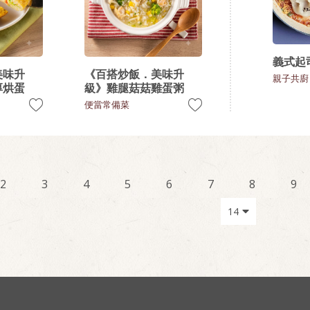
義式起
美味升
《百搭炒飯．美味升
親子共廚
厚烘蛋
級》雞腿菇菇雞蛋粥
便當常備菜
2
3
4
5
6
7
8
9