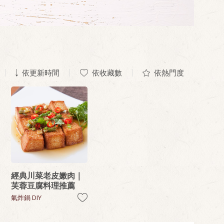
依更新時間
依收藏數
依熱門度
經典川菜老皮嫩肉｜
芙蓉豆腐料理推薦
氣炸鍋 DIY