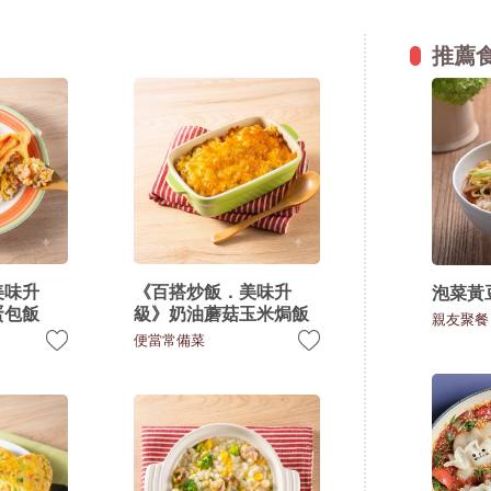
推薦
美味升
《百搭炒飯．美味升
泡菜黃
蛋包飯
級》奶油蘑菇玉米焗飯
親友聚餐
便當常備菜