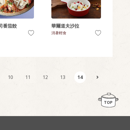
司番茄餃
華爾道夫沙拉
消暑輕食
10
11
12
13
14
TOP