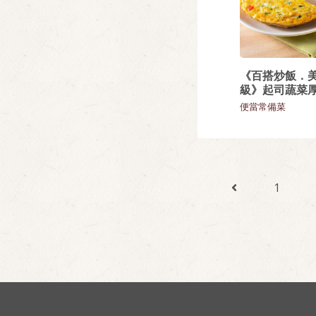
《百搭炒飯．
級》起司蔬菜
便當常備菜
1