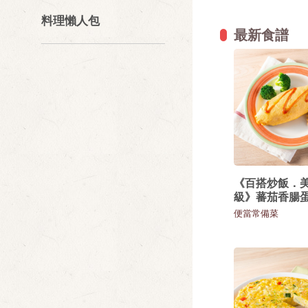
料理懶人包
最新食譜
《百搭炒飯．
級》蕃茄香腸
便當常備菜