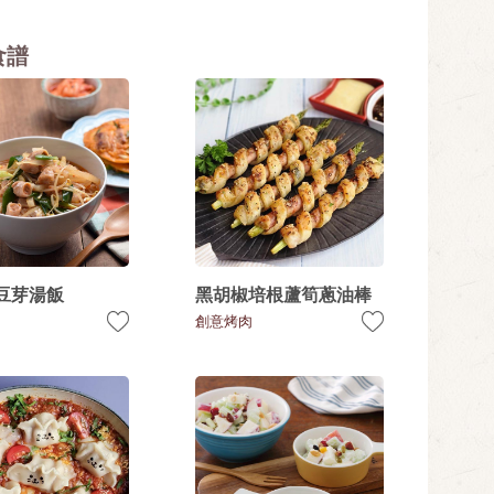
食譜
豆芽湯飯
黑胡椒培根蘆筍蔥油棒
創意烤肉