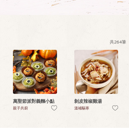
共
264
筆
萬聖節派對義麵小點
剝皮辣椒雞湯
親子共廚
溫補驅寒