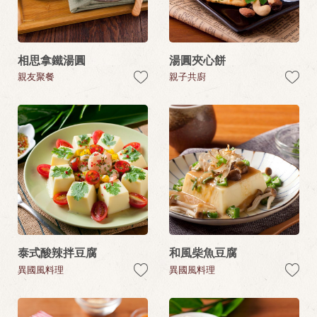
相思拿鐵湯圓
湯圓夾心餅
親友聚餐
親子共廚
泰式酸辣拌豆腐
和風柴魚豆腐
異國風料理
異國風料理