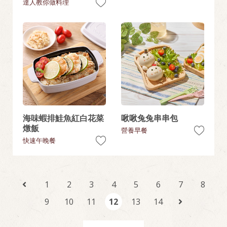
達人教你做料理
海味蝦排鮭魚紅白花菜
啾啾兔兔串串包
燉飯
營養早餐
快速午晚餐
1
2
3
4
5
6
7
8
9
10
11
12
13
14