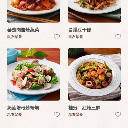
蕃茄肉醬燴蔬菜
醬爆豆干條
親友聚餐
親友聚餐
奶油培根炒蛤蠣
桂冠－紅燴三鮮
親友聚餐
親友聚餐