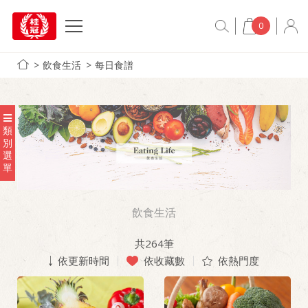
0
飲食生活
每日食譜
類
別
選
單
飲食生活
共
264
筆
依更新時間
依收藏數
依熱門度