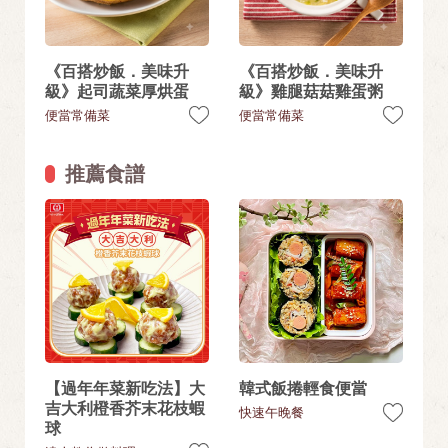
《百搭炒飯．美味升
《百搭炒飯．美味升
級》起司蔬菜厚烘蛋
級》雞腿菇菇雞蛋粥
便當常備菜
便當常備菜
推薦食譜
【過年年菜新吃法】大
韓式飯捲輕食便當
吉大利橙香芥末花枝蝦
快速午晚餐
球