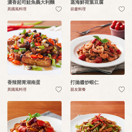
濃香起司鮭魚義大利麵
蒸海鮮荷葉豆腐
異國風料理
節慶料理
香辣開胃湖南蛋
打拋醬炒蝦仁
異國風料理
親友聚餐