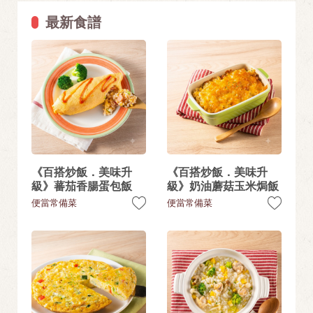
最新食譜
《百搭炒飯．美味升
《百搭炒飯．美味升
級》蕃茄香腸蛋包飯
級》奶油蘑菇玉米焗飯
便當常備菜
便當常備菜