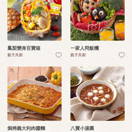
鳳梨變身百寶箱
一家人冏飯糰
親子共廚
親子共廚
焗烤義大利肉醬麵
八寶小湯圓