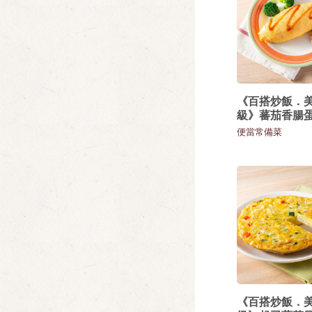
《百搭炒飯．
級》蕃茄香腸
便當常備菜
《百搭炒飯．