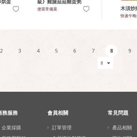
厚烘蛋
級》雞腿菇菇雞蛋粥
木須炒
便當常備菜
快速午晚
2
3
4
5
6
7
8
9
商務服務
會員相關
常見問題
企業採購
訂單管理
產品相關