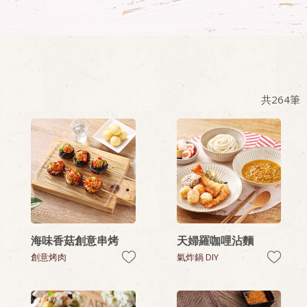
共
264
筆
海味香菇創意串烤
天婦羅咖哩沾麵
創意烤肉
氣炸鍋 DIY