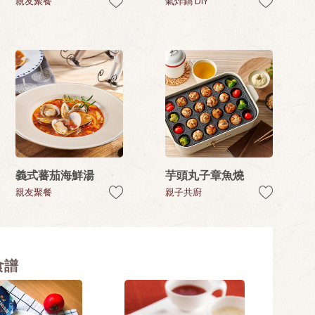
親友聚餐
氣炸鍋 DIY
義式蕃茄海鮮湯
芋頭丸子章魚燒
親友聚餐
親子共廚
食譜