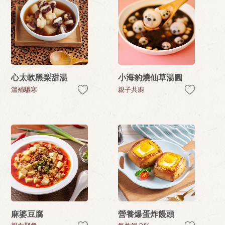
心太軟黑梨甜湯
小海豹燒仙草湯圓
溫補驅寒
親子共廚
麻婆豆腐
營養爆蛋炸饅頭