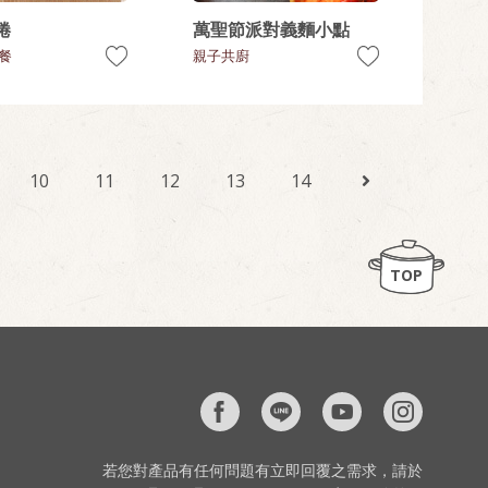
捲
萬聖節派對義麵小點
餐
親子共廚
10
11
12
13
14
TOP
若您對產品有任何問題有立即回覆之需求，請於