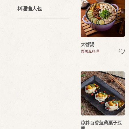
料理懶人包
大醬湯
異國風料理
涼拌百香蓮藕栗子豆
腐