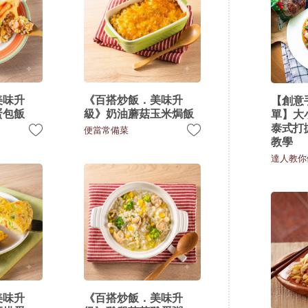
美味升
《百搭炒飯．美味升
【創意手
蛋包飯
級》奶油蘑菇玉米焗飯
單】大
泰式打拋
便當常備菜
教學
達人教你
美味升
《百搭炒飯．美味升