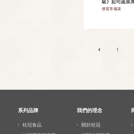
級》起司蔬菜
便當常備菜
1
系列品牌
我們的理念
桂冠食品
關於桂冠