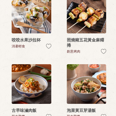
咬咬水果沙拉杯
照燒豬五花黃金麻糬
捲
消暑輕食
創意烤肉
古早味滷肉飯
泡菜黃豆芽湯飯