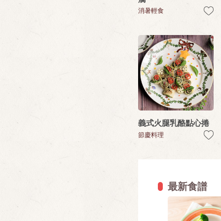
消暑輕食
義式火腿乳酪點心捲
節慶料理
最新食譜