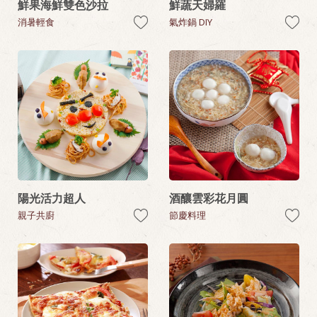
鮮果海鮮雙色沙拉
鮮蔬天婦羅
消暑輕食
氣炸鍋 DIY
陽光活力超人
酒釀雲彩花月圓
親子共廚
節慶料理