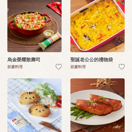
烏金榮耀散壽司
聖誕老公公的禮物袋
節慶料理
節慶料理