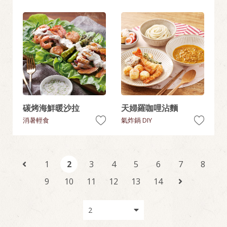
碳烤海鮮暖沙拉
天婦羅咖哩沾麵
消暑輕食
氣炸鍋 DIY
1
2
3
4
5
6
7
8
9
10
11
12
13
14