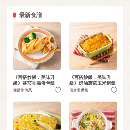
最新食譜
《百搭炒飯．美味升
《百搭炒飯．美味升
級》蕃茄香腸蛋包飯
級》奶油蘑菇玉米焗飯
便當常備菜
便當常備菜