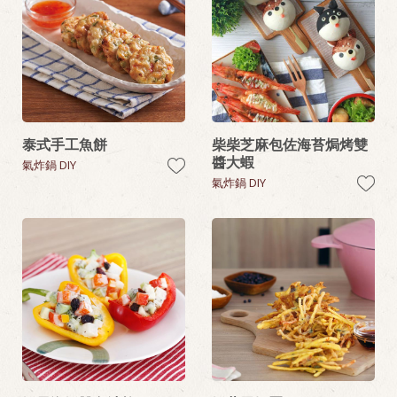
泰式手工魚餅
柴柴芝麻包佐海苔焗烤雙
醬大蝦
氣炸鍋 DIY
氣炸鍋 DIY