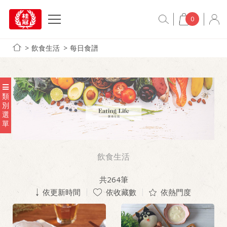
0
飲食生活
每日食譜
類
別
選
單
飲食生活
共
264
筆
依更新時間
依收藏數
依熱門度