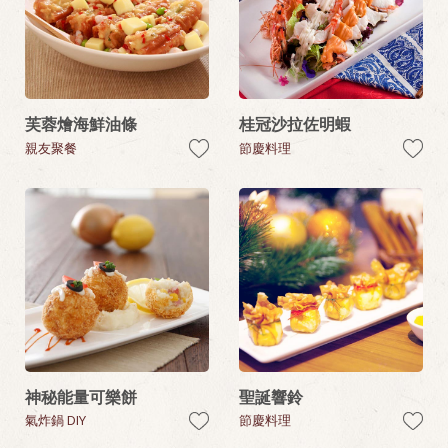
芙蓉燴海鮮油條
桂冠沙拉佐明蝦
親友聚餐
節慶料理
神秘能量可樂餅
聖誕響鈴
氣炸鍋 DIY
節慶料理