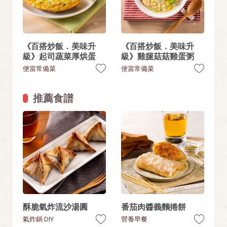
《百搭炒飯．美味升
《百搭炒飯．美味升
級》起司蔬菜厚烘蛋
級》雞腿菇菇雞蛋粥
便當常備菜
便當常備菜
推薦食譜
酥脆氣炸流沙湯圓
番茄肉醬義麵捲餅
氣炸鍋 DIY
營養早餐