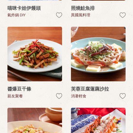
喵咪卡娃伊饅頭
照燒鮭魚排
氣炸鍋 DIY
異國風料理
醬爆豆干條
芙蓉豆腐蓮藕沙拉
親友聚餐
消暑輕食