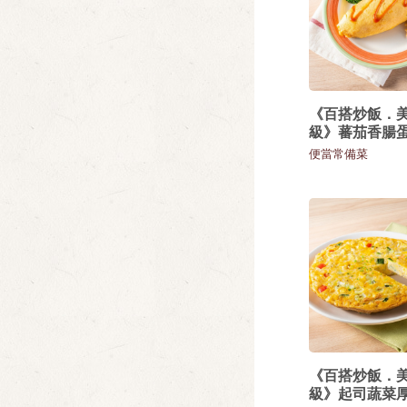
《百搭炒飯．
級》蕃茄香腸
便當常備菜
《百搭炒飯．
級》起司蔬菜