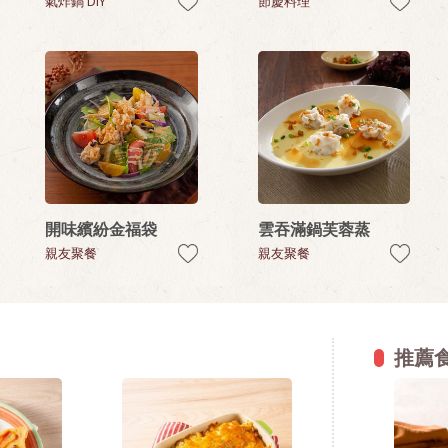
氣炸鍋 DIY
節慶料理
開味繽紛金福袋
雲吞滿鍋芙蓉蒸
親友聚餐
親友聚餐
推薦