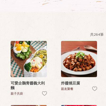
共
264
筆
可愛企鵝青醬義大利
炸醬燒豆腐
麵
親友聚餐
親子共廚