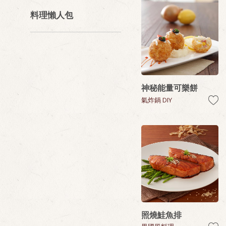
料理懶人包
神秘能量可樂餅
氣炸鍋 DIY
照燒鮭魚排