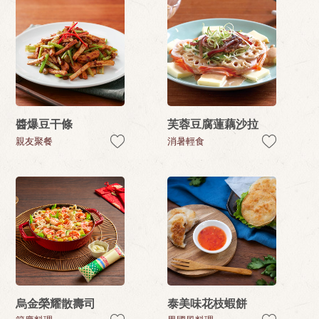
醬爆豆干條
芙蓉豆腐蓮藕沙拉
親友聚餐
消暑輕食
烏金榮耀散壽司
泰美味花枝蝦餅