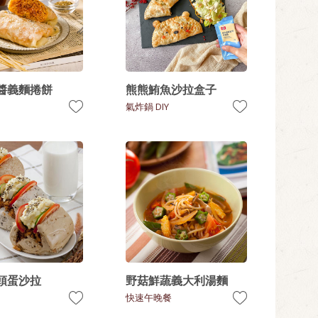
醬義麵捲餅
熊熊鮪魚沙拉盒子
氣炸鍋 DIY
頭蛋沙拉
野菇鮮蔬義大利湯麵
快速午晚餐