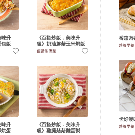
美味升
《百搭炒飯．美味升
番茄肉
蛋包飯
級》奶油蘑菇玉米焗飯
營養早餐
便當常備菜
卡好饅
美味升
《百搭炒飯．美味升
營養早餐
厚烘蛋
級》雞腿菇菇雞蛋粥