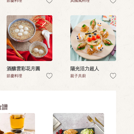
節慶料理
異國風料理
酒釀雲彩花月圓
陽光活力超人
節慶料理
親子共廚
食譜