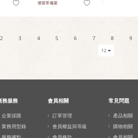
便當常備菜
2
3
4
5
6
7
8
9
商務服務
會員相關
常見問題
企業採購
訂單管理
產品相關
業務用型錄
會員權益與等級
購物相關
服務據點
會員條款
會員相關