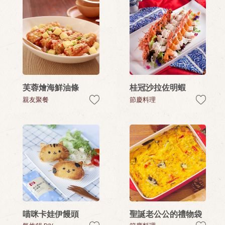
芙蓉燴海鮮油條
桂冠沙拉佐明蝦
親友聚餐
節慶料理
喵咪卡娃伊饅頭
聖誕老公公的禮物袋