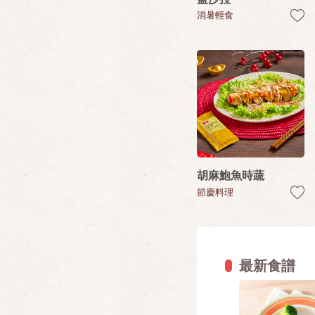
消暑輕食
胡麻鮑魚時蔬
節慶料理
最新食譜