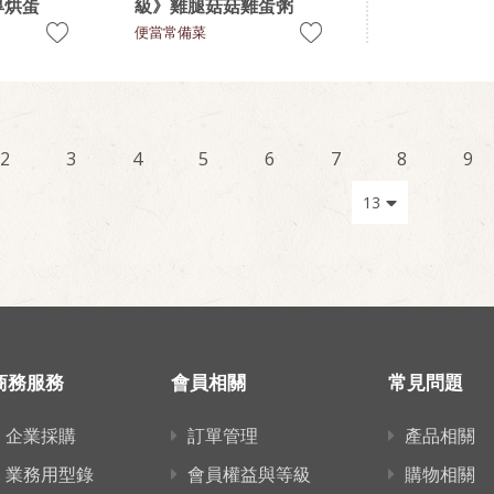
厚烘蛋
級》雞腿菇菇雞蛋粥
便當常備菜
2
3
4
5
6
7
8
9
商務服務
會員相關
常見問題
企業採購
訂單管理
產品相關
業務用型錄
會員權益與等級
購物相關