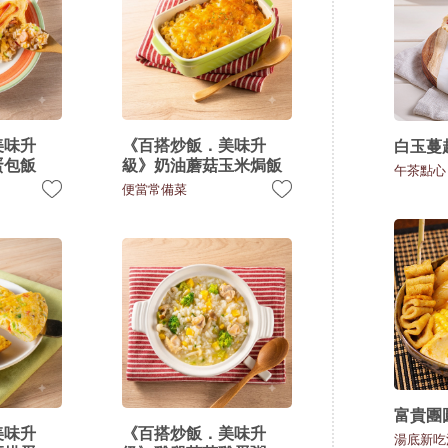
美味升
《百搭炒飯．美味升
白玉蔓
蛋包飯
級》奶油蘑菇玉米焗飯
午茶點心
便當常備菜
富貴團
美味升
《百搭炒飯．美味升
湯底新吃