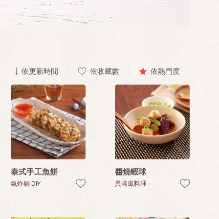
依更新時間
依收藏數
依熱門度
泰式手工魚餅
醬燒蝦球
氣炸鍋 DIY
異國風料理