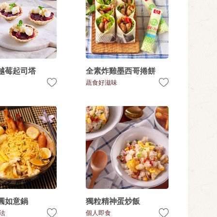
越莓起司塔
全素炸雞墨西哥捲餅
蔬食好滋味
圓如意鍋
獨粒精神蛋炒飯
法
個人即食