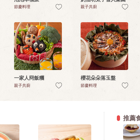
節慶料理
親子共廚
一家人冏飯糰
櫻花朵朵落玉盤
親子共廚
節慶料理
推薦