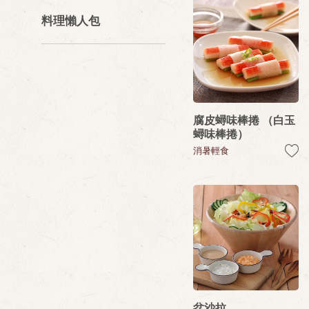
料理懶人包
腐皮蟳味棒捲 （白玉
蟳味棒捲）
消暑輕食
盆沙拉