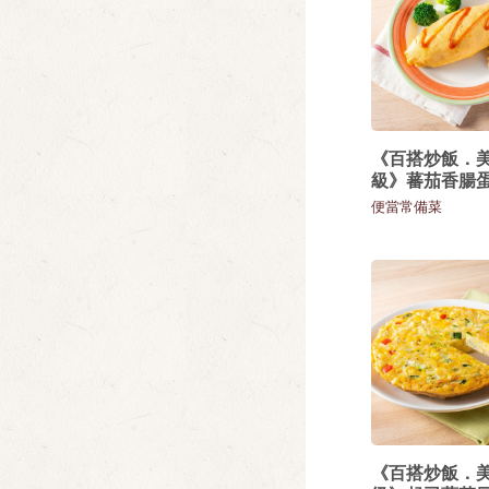
《百搭炒飯．
級》蕃茄香腸
便當常備菜
《百搭炒飯．