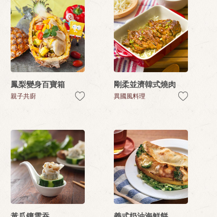
鳳梨變身百寶箱
剛柔並濟韓式燒肉
親子共廚
異國風料理
黃瓜鑲雲吞
義式奶油海鮮餅