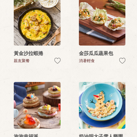
黃金沙拉蝦捲
金莎瓜瓜蔬果包
親友聚餐
消暑輕食
泡泡幸福派
奶油明太子雪人樂園