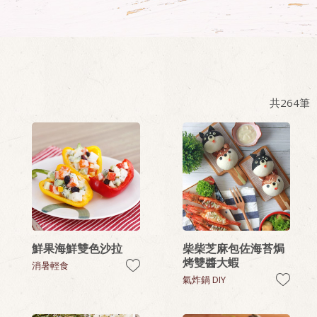
共
264
筆
鮮果海鮮雙色沙拉
柴柴芝麻包佐海苔焗
烤雙醬大蝦
消暑輕食
氣炸鍋 DIY