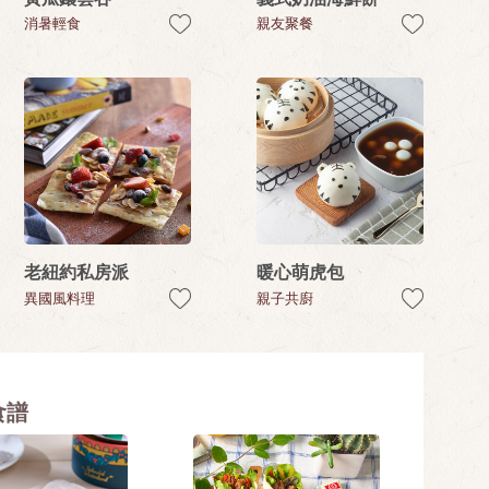
消暑輕食
親友聚餐
老紐約私房派
暖心萌虎包
異國風料理
親子共廚
食譜